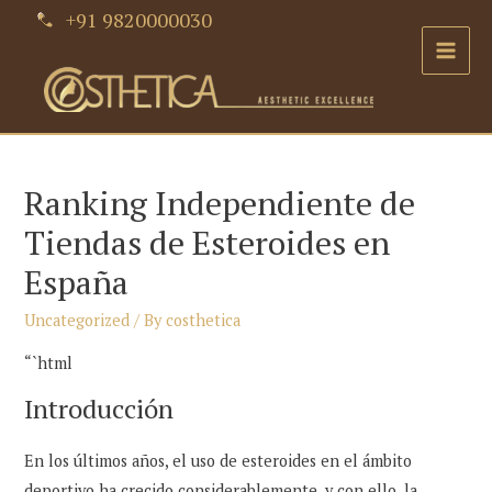
Skip
+91 9820000030
to
Main
content
Men
Ranking Independiente de
Tiendas de Esteroides en
España
Uncategorized
/ By
costhetica
“`html
Introducción
En los últimos años, el uso de esteroides en el ámbito
deportivo ha crecido considerablemente, y con ello, la