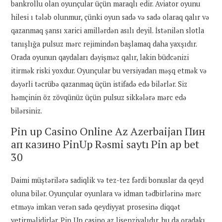
bankrollu olan oyunçular üçün maraqlı edir. Aviator oyunu
hilesi ı tələb olunmur, çünki oyun sadə və sadə olaraq qalır və
qazanmaq şansı xarici amillərdən asılı deyil. İstənilən slotla
tanışlığa pulsuz mərc rejimindən başlamaq daha yaxşıdır.
Orada oyunun qaydaları dəyişməz qalır, lakin büdcənizi
itirmək riski yoxdur. Oyunçular bu versiyadan məşq etmək və
dəyərli təcrübə qazanmaq üçün istifadə edə bilərlər. Siz
həmçinin öz zövqünüz üçün pulsuz sikkələrə mərc edə
bilərsiniz.
Pin up Casino Online Az Azerbaijan Пин
ап казино PinUp Rəsmi saytı Pin ap bet
30
Daimi müştərilərə sadiqlik və tez-tez fərdi bonuslar da qeyd
oluna bilər. Oyunçular oyunlara və idman tədbirlərinə mərc
etməyə imkan verən sadə qeydiyyat prosesinə diqqət
yetirməlidirlər. Pin Up casino az lisenziyalıdır, bu da oradakı