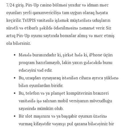
7/24 giriş. Pin-Up casino bölməsi yoxdur və idman mərc
oyunları yerli qanunvericiliyə tam uyğun olaraq həyata
keçirilir. TsUPIS vasitəsilə işləmək müştərilərə uduşların
sürətli və etibarlı şəkildə ödənilməsinə zəmanət verir. Siz
artıq Pin-Up oyunu saytında bonuslar almış və mərc etmiş
ola bilərsiniz.
Məsələ burasındadır ki, şirkət hələ ki, iPhone üçün
proqram hazırlamayıb, lakin yaxın gələcəkdə bunu
edəcəyini vəd edir.
Bu, uzaqdan oynayaraq istənilən cihaza ayrıca yüklənə
bilən oyunlardan biridir.
Bu, telefon və ya planşet kompüterinin brauzeri
vasitəsilə işə salınan mobil versiyanın mövcudluğu
sayəsində mümkün olub.
Bir slot maşınını və ya başqabir oyunun üzərinə
vurmaq kifayətdir vəyaxşı pul qazana biləcəyiniz bir