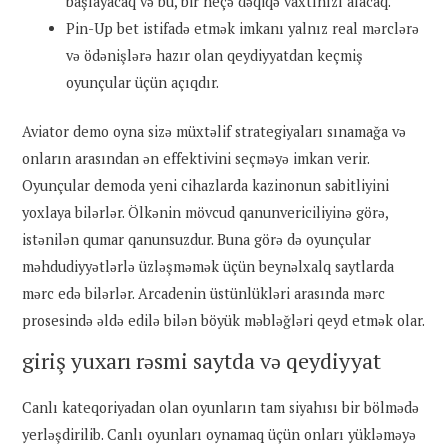
başlayacaq və bu, bir neçə dəqiqə vaxtınızı alacaq.
Pin-Up bet istifadə etmək imkanı yalnız real mərclərə
və ödənişlərə hazır olan qeydiyyatdan keçmiş
oyunçular üçün açıqdır.
Aviator demo oyna sizə müxtəlif strategiyaları sınamağa və
onların arasından ən effektivini seçməyə imkan verir.
Oyunçular demoda yeni cihazlarda kazinonun sabitliyini
yoxlaya bilərlər. Ölkənin mövcud qanunvericiliyinə görə,
istənilən qumar qanunsuzdur. Buna görə də oyunçular
məhdudiyyətlərlə üzləşməmək üçün beynəlxalq saytlarda
mərc edə bilərlər. Arcadenin üstünlükləri arasında mərc
prosesində əldə edilə bilən böyük məbləğləri qeyd etmək olar.
giriş yuxarı rəsmi saytda və qeydiyyat
Canlı kateqoriyadan olan oyunların tam siyahısı bir bölmədə
yerləşdirilib. Canlı oyunları oynamaq üçün onları yükləməyə