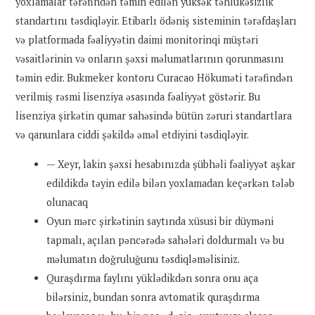
yoxlamalar tərəfindən təmin edilən yüksək təhlükəsizlik
standartını təsdiqləyir. Etibarlı ödəniş sisteminin tərəfdaşları
və platformada fəaliyyətin daimi monitorinqi müştəri
vəsaitlərinin və onların şəxsi məlumatlarının qorunmasını
təmin edir. Bukmeker kontoru Curacao Hökuməti tərəfindən
verilmiş rəsmi lisenziya əsasında fəaliyyət göstərir. Bu
lisenziya şirkətin qumar sahəsində bütün zəruri standartlara
və qanunlara ciddi şəkildə əməl etdiyini təsdiqləyir.
— Xeyr, lakin şəxsi hesabınızda şübhəli fəaliyyət aşkar
edildikdə təyin edilə bilən yoxlamadan keçərkən tələb
olunacaq
Oyun mərc şirkətinin saytında xüsusi bir düyməni
tapmalı, açılan pəncərədə sahələri doldurmalı və bu
məlumatın doğruluğunu təsdiqləməlisiniz.
Quraşdırma faylını yüklədikdən sonra onu aça
bilərsiniz, bundan sonra avtomatik quraşdırma