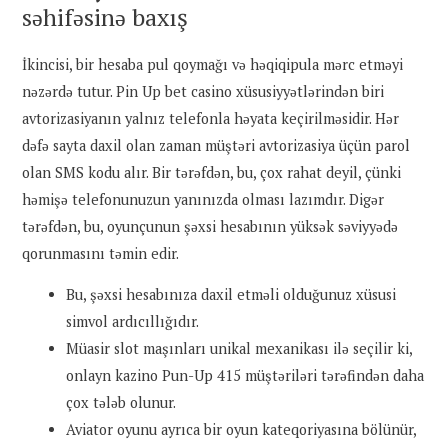
səhifəsinə baxış
İkincisi, bir hesaba pul qoymağı və həqiqipula mərc etməyi
nəzərdə tutur. Pin Up bet casino xüsusiyyətlərindən biri
avtorizasiyanın yalnız telefonla həyata keçirilməsidir. Hər
dəfə sayta daxil olan zaman müştəri avtorizasiya üçün parol
olan SMS kodu alır. Bir tərəfdən, bu, çox rahat deyil, çünki
həmişə telefonunuzun yanınızda olması lazımdır. Digər
tərəfdən, bu, oyunçunun şəxsi hesabının yüksək səviyyədə
qorunmasını təmin edir.
Bu, şəxsi hesabınıza daxil etməli olduğunuz xüsusi
simvol ardıcıllığıdır.
Müasir slot maşınları unikal mexanikası ilə seçilir ki,
onlayn kazino Pun-Up 415 müştəriləri tərəfindən daha
çox tələb olunur.
Aviator oyunu ayrıca bir oyun kateqoriyasına bölünür,