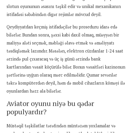
slotun oyununun əsasını təşkil edir və unikal mexanikanın
istifadəsi səbəbindən digər rejimlər mövcud deyil.
Qeydiyyatdan keçmiş istifadəçilər bu proseduru idarə edə
bilərlər. Bundan sonra, şəxsi kabi daxil olmaq, müəyyən bir
maliyyə aləti seçmək, məbləği əlavə etmək və əməliyyatı
təsdiqləmək lazımdır. Məsələn, elektron cüzdanlar 1-24 saat
ərzində pul çıxaracaq və üç iş günü ərzində bank
kartlarından vəsait köçürülə bilər. Bonus vəsaitləri kazinonun
şərtlərinə uyğun olaraq mərc edilməlidir. Qumar sevənlər
təkcə kompüterdən deyil, həm də mobil cihazların köməyi ilə
oyunlardan həzz ala bilərlər.
Aviator oyunu niyə bu qədər
populyardır?
Müstəqil təşkilatlar tərəfindən müntəzəm yoxlamalar və