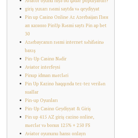
Aviator oyunu niyə bu qədər populyardır?
giriş yuxarı rəsmi saytda və qeydiyyat
Pin up Casino Online Az Azerbaijan Пин
ап казино PinUp Rəsmi saytı Pin ap bet
30
Azərbaycanın rəsmi internet səhifəsinə
baxış
Pin-Up Casino Nədir
Aviator interfeysi
Pinup idman mərcləri
Pin Up Kazino haqqında tez-tez verilən
suallar
Pin-up Oyunları
Pin-Up Casino Geydiyyat & Giriş
Pin up 415 AZ giriş cazino online,
mərclər və bonus 125% + 250 FS
Aviator oyununu hansı onlayn