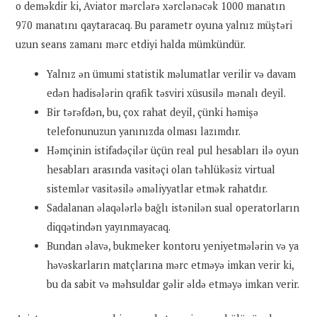
o deməkdir ki, Aviator mərclərə xərclənəcək 1000 manatın
970 manatını qaytaracaq. Bu parametr oyuna yalnız müştəri
uzun seans zamanı mərc etdiyi halda mümkündür.
Yalnız ən ümumi statistik məlumatlar verilir və davam
edən hadisələrin qrafik təsviri xüsusilə mənalı deyil.
Bir tərəfdən, bu, çox rahat deyil, çünki həmişə
telefonunuzun yanınızda olması lazımdır.
Həmçinin istifadəçilər üçün real pul hesabları ilə oyun
hesabları arasında vasitəçi olan təhlükəsiz virtual
sistemlər vasitəsilə əməliyyatlar etmək rahatdır.
Sadalanan əlaqələrlə bağlı istənilən sual operatorların
diqqətindən yayınmayacaq.
Bundan əlavə, bukmeker kontoru yeniyetmələrin və ya
həvəskarların matçlarına mərc etməyə imkan verir ki,
bu da sabit və məhsuldar gəlir əldə etməyə imkan verir.