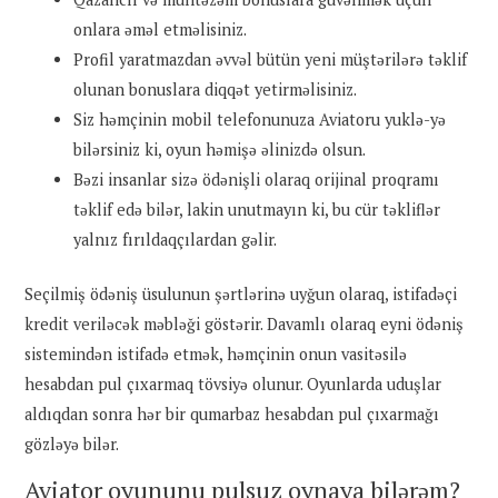
onlara əməl etməlisiniz.
Profil yaratmazdan əvvəl bütün yeni müştərilərə təklif
olunan bonuslara diqqət yetirməlisiniz.
Siz həmçinin mobil telefonunuza Aviatoru yuklə-yə
bilərsiniz ki, oyun həmişə əlinizdə olsun.
Bəzi insanlar sizə ödənişli olaraq orijinal proqramı
təklif edə bilər, lakin unutmayın ki, bu cür təkliflər
yalnız fırıldaqçılardan gəlir.
Seçilmiş ödəniş üsulunun şərtlərinə uyğun olaraq, istifadəçi
kredit veriləcək məbləği göstərir. Davamlı olaraq eyni ödəniş
sistemindən istifadə etmək, həmçinin onun vasitəsilə
hesabdan pul çıxarmaq tövsiyə olunur. Oyunlarda uduşlar
aldıqdan sonra hər bir qumarbaz hesabdan pul çıxarmağı
gözləyə bilər.
Aviator oyununu pulsuz oynaya bilərəm?