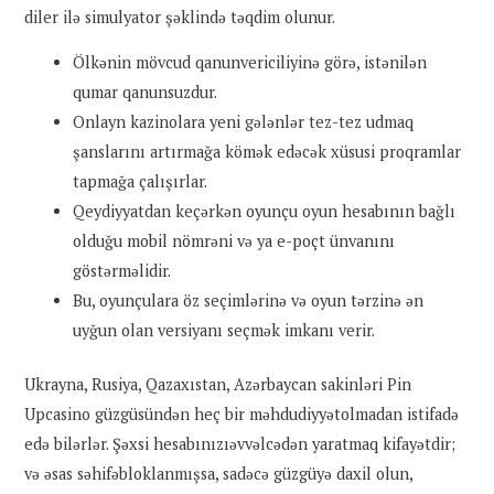
diler ilə simulyator şəklində təqdim olunur.
Ölkənin mövcud qanunvericiliyinə görə, istənilən
qumar qanunsuzdur.
Onlayn kazinolara yeni gələnlər tez-tez udmaq
şanslarını artırmağa kömək edəcək xüsusi proqramlar
tapmağa çalışırlar.
Qeydiyyatdan keçərkən oyunçu oyun hesabının bağlı
olduğu mobil nömrəni və ya e-poçt ünvanını
göstərməlidir.
Bu, oyunçulara öz seçimlərinə və oyun tərzinə ən
uyğun olan versiyanı seçmək imkanı verir.
Ukrayna, Rusiya, Qazaxıstan, Azərbaycan sakinləri Pin
Upcasino güzgüsündən heç bir məhdudiyyətolmadan istifadə
edə bilərlər. Şəxsi hesabınızıəvvəlcədən yaratmaq kifayətdir;
və əsas səhifəbloklanmışsa, sadəcə güzgüyə daxil olun,