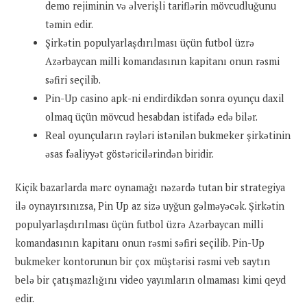
demo rejiminin və əlverişli tariflərin mövcudluğunu
təmin edir.
Şirkətin populyarlaşdırılması üçün futbol üzrə
Azərbaycan milli komandasının kapitanı onun rəsmi
səfiri seçilib.
Pin-Up casino apk-ni endirdikdən sonra oyunçu daxil
olmaq üçün mövcud hesabdan istifadə edə bilər.
Real oyunçuların rəyləri istənilən bukmeker şirkətinin
əsas fəaliyyət göstəricilərindən biridir.
Kiçik bazarlarda mərc oynamağı nəzərdə tutan bir strategiya
ilə oynayırsınızsa, Pin Up az sizə uyğun gəlməyəcək. Şirkətin
populyarlaşdırılması üçün futbol üzrə Azərbaycan milli
komandasının kapitanı onun rəsmi səfiri seçilib. Pin-Up
bukmeker kontorunun bir çox müştərisi rəsmi veb saytın
belə bir çatışmazlığını video yayımların olmaması kimi qeyd
edir.