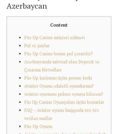
Azerbaycan
Content
Pin-Up Casino müştəri xidməti
Pul və paylar
Pin-Up Casino bonus pul çıxarılır?
Azərbaycanda mövcud olan Depozit və
Çıxarma Metodları
Pin-Up kazinosu üçün promo kodu
Aviator Oyunu ədalətli oyundurmu?
Aviator oyununu pulsuz oynaya bilərəm?
Pin Up Casino Oyunçuları üçün bonuslar
FAQ – Aviator oyunu haqqında tez-tez
verilən suallar
Pin-Up Oyunu