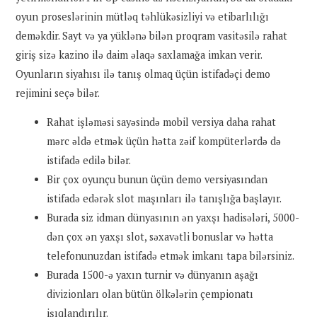
oyun proseslərinin mütləq təhlükəsizliyi və etibarlılığı
deməkdir. Sayt və ya yüklənə bilən proqram vasitəsilə rahat
giriş sizə kazino ilə daim əlaqə saxlamağa imkan verir.
Oyunların siyahısı ilə tanış olmaq üçün istifadəçi demo
rejimini seçə bilər.
Rahat işləməsi sayəsində mobil versiya daha rahat
mərc əldə etmək üçün hətta zəif kompüterlərdə də
istifadə edilə bilər.
Bir çox oyunçu bunun üçün demo versiyasından
istifadə edərək slot maşınları ilə tanışlığa başlayır.
Burada siz idman dünyasının ən yaxşı hadisələri, 5000-
dən çox ən yaxşı slot, səxavətli bonuslar və hətta
telefonunuzdan istifadə etmək imkanı tapa bilərsiniz.
Burada 1500-ə yaxın turnir və dünyanın aşağı
divizionları olan bütün ölkələrin çempionatı
işıqlandırılır.