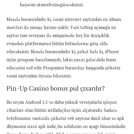
həyəcan atmosferinəgirəcəksiniz.
Məsələ burasındadır ki, rəsmi internet saytından siz idman
mərcləri ilə yanaşı kazino yukle. Yəni tətbiqi açmaqla siz
saytın tam versiyası ilə müqayisədə heç bir dəyişiklik
etmədən platformanın bütün bölmələrinə giriş əldə
edəcəksiniz. Məsələ burasındadır ki, şirkət hələ ki, iPhone
üçün proqram hazırlamayıb, lakin yaxın gələcəkdə bunu
edəcəyini vəd edir. Proqramın buraxılışı haqqında şirkətin
rəsmi saytından öyrənə bilərsiniz.
Pin-Up Casino bonus pul çıxarılır?
Bu seçim Android 5.1 və daha yüksək versiyalarla işləyən
cihazları olan bütün istifadəçilər üçün əlçatandır. Sadəcə
telefonunuz vasitəsilə şirkətin veb saytına daxil olun və apk
düyməsini sıxın apk indir, bu səhifənin ən aşağı hissəsindədir.