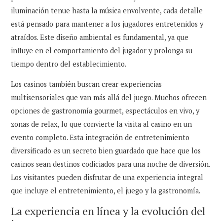
iluminación tenue hasta la música envolvente, cada detalle
está pensado para mantener a los jugadores entretenidos y
atraídos. Este diseño ambiental es fundamental, ya que
influye en el comportamiento del jugador y prolonga su
tiempo dentro del establecimiento.
Los casinos también buscan crear experiencias
multisensoriales que van más allá del juego. Muchos ofrecen
opciones de gastronomía gourmet, espectáculos en vivo, y
zonas de relax, lo que convierte la visita al casino en un
evento completo. Esta integración de entretenimiento
diversificado es un secreto bien guardado que hace que los
casinos sean destinos codiciados para una noche de diversión.
Los visitantes pueden disfrutar de una experiencia integral
que incluye el entretenimiento, el juego y la gastronomía.
La experiencia en línea y la evolución del