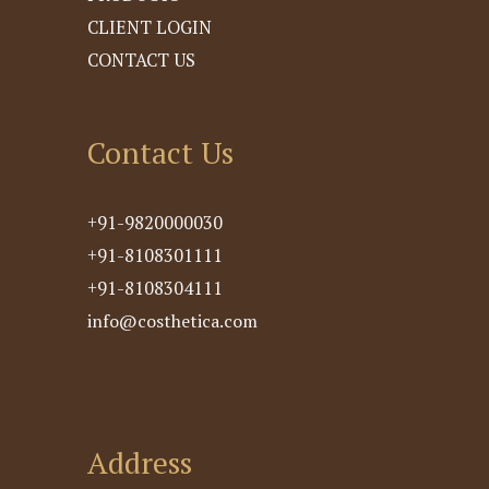
CLIENT LOGIN
CONTACT US
Contact Us
+91-9820000030
+91-8108301111
+91-8108304111
info@costhetica.com
Address