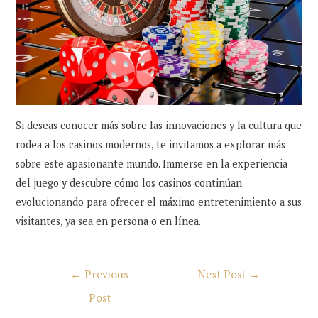
Si deseas conocer más sobre las innovaciones y la cultura que
rodea a los casinos modernos, te invitamos a explorar más
sobre este apasionante mundo. Immerse en la experiencia
del juego y descubre cómo los casinos continúan
evolucionando para ofrecer el máximo entretenimiento a sus
visitantes, ya sea en persona o en línea.
Post
←
Previous
Next Post
→
navigation
Post