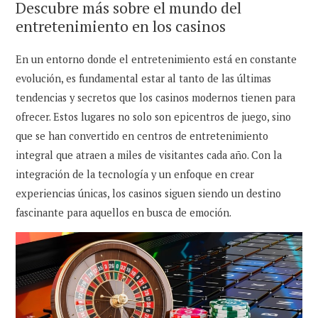
Descubre más sobre el mundo del
entretenimiento en los casinos
En un entorno donde el entretenimiento está en constante
evolución, es fundamental estar al tanto de las últimas
tendencias y secretos que los casinos modernos tienen para
ofrecer. Estos lugares no solo son epicentros de juego, sino
que se han convertido en centros de entretenimiento
integral que atraen a miles de visitantes cada año. Con la
integración de la tecnología y un enfoque en crear
experiencias únicas, los casinos siguen siendo un destino
fascinante para aquellos en busca de emoción.