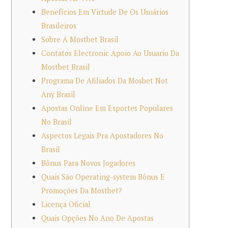
Benefícios Em Virtude De Os Usuários
Brasileiros
Sobre A Mostbet Brasil
Contatos Electronic Apoio Ao Usuario Da
Mostbet Brasil
Programa De Afiliados Da Mosbet Not
Any Brasil
Apostas Online Em Esportes Populares
No Brasil
Aspectos Legais Pra Apostadores No
Brasil
Bônus Para Novos Jogadores
Quais São Operating-system Bônus E
Promoções Da Mostbet?
Licença Oficial
Quais Opções No Ano De Apostas