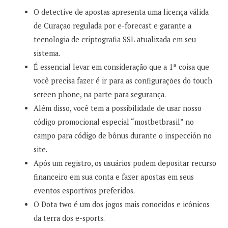
O detective de apostas apresenta uma licença válida
de Curaçao regulada por e-forecast e garante a
tecnologia de criptografia SSL atualizada em seu
sistema.
É essencial levar em consideração que a 1ª coisa que
você precisa fazer é ir para as configurações do touch
screen phone, na parte para segurança.
Além disso, você tem a possibilidade de usar nosso
código promocional especial “mostbetbrasil” no
campo para código de bônus durante o inspección no
site.
Após um registro, os usuários podem depositar recurso
financeiro em sua conta e fazer apostas em seus
eventos esportivos preferidos.
O Dota two é um dos jogos mais conocidos e icônicos
da terra dos e-sports.