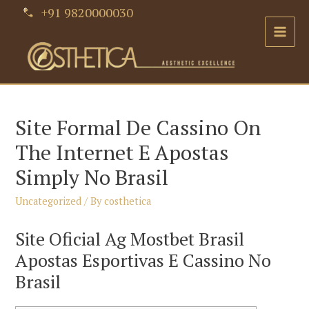
Skip
+91 9820000030
to
Main
content
Men
Site Formal De Cassino On
The Internet E Apostas
Simply No Brasil
Uncategorized
/ By
costhetica
Site Oficial Ag Mostbet Brasil
Apostas Esportivas E Cassino No
Brasil