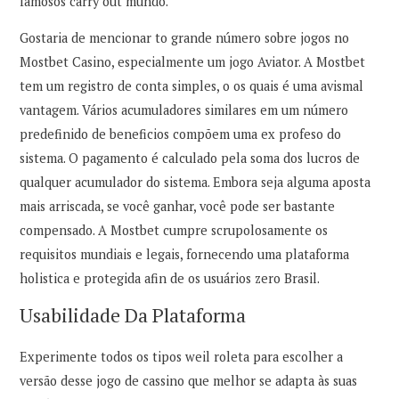
famosos carry out mundo.
Gostaria de mencionar to grande número sobre jogos no
Mostbet Casino, especialmente um jogo Aviator. A Mostbet
tem um registro de conta simples, o os quais é uma avismal
vantagem. Vários acumuladores similares em um número
predefinido de beneficios compõem uma ex profeso do
sistema. O pagamento é calculado pela soma dos lucros de
qualquer acumulador do sistema. Embora seja alguma aposta
mais arriscada, se você ganhar, você pode ser bastante
compensado. A Mostbet cumpre scrupolosamente os
requisitos mundiais e legais, fornecendo uma plataforma
holistica e protegida afin de os usuários zero Brasil.
Usabilidade Da Plataforma
Experimente todos os tipos weil roleta para escolher a
versão desse jogo de cassino que melhor se adapta às suas