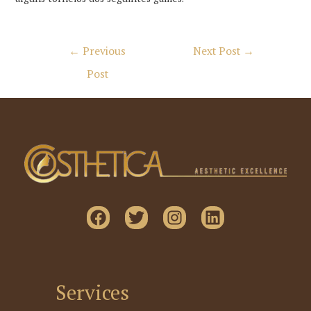
Post
←
Previous
Next Post
→
navigation
Post
Services