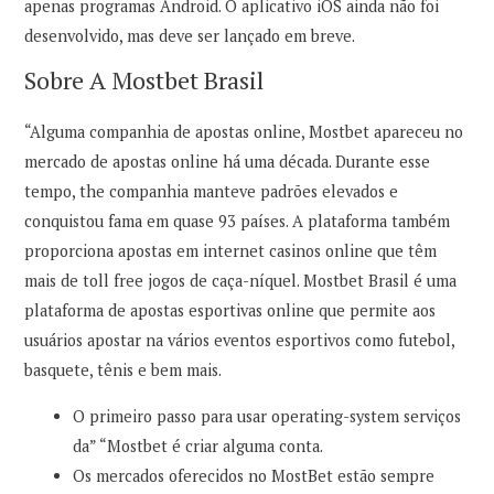
apenas programas Android. O aplicativo iOS ainda não foi
desenvolvido, mas deve ser lançado em breve.
Sobre A Mostbet Brasil
“Alguma companhia de apostas online, Mostbet apareceu no
mercado de apostas online há uma década. Durante esse
tempo, the companhia manteve padrões elevados e
conquistou fama em quase 93 países. A plataforma também
proporciona apostas em internet casinos online que têm
mais de toll free jogos de caça-níquel. Mostbet Brasil é uma
plataforma de apostas esportivas online que permite aos
usuários apostar na vários eventos esportivos como futebol,
basquete, tênis e bem mais.
O primeiro passo para usar operating-system serviços
da” “Mostbet é criar alguma conta.
Os mercados oferecidos no MostBet estão sempre