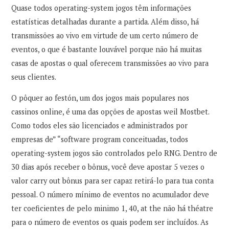
Quase todos operating-system jogos têm informações
estatísticas detalhadas durante a partida. Além disso, há
transmissões ao vivo em virtude de um certo número de
eventos, o que é bastante louvável porque não há muitas
casas de apostas o qual oferecem transmissões ao vivo para
seus clientes.
O pôquer ao festón, um dos jogos mais populares nos
cassinos online, é uma das opções de apostas weil Mostbet.
Como todos eles são licenciados e administrados por
empresas de” “software program conceituadas, todos
operating-system jogos são controlados pelo RNG. Dentro de
30 dias após receber o bônus, você deve apostar 5 vezes o
valor carry out bônus para ser capaz retirá-lo para tua conta
pessoal. O número mínimo de eventos no acumulador deve
ter coeficientes de pelo minimo 1, 40, at the não há théatre
para o número de eventos os quais podem ser incluídos. As