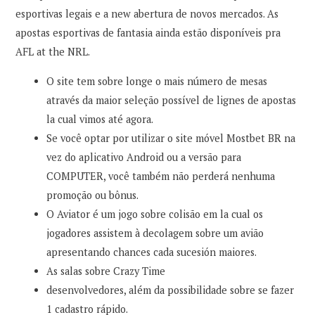
esportivas legais e a new abertura de novos mercados. As
apostas esportivas de fantasia ainda estão disponíveis pra
AFL at the NRL.
O site tem sobre longe o mais número de mesas
através da maior seleção possível de lignes de apostas
la cual vimos até agora.
Se você optar por utilizar o site móvel Mostbet BR na
vez do aplicativo Android ou a versão para
COMPUTER, você também não perderá nenhuma
promoção ou bônus.
O Aviator é um jogo sobre colisão em la cual os
jogadores assistem à decolagem sobre um avião
apresentando chances cada sucesión maiores.
As salas sobre Crazy Time
desenvolvedores, além da possibilidade sobre se fazer
1 cadastro rápido.