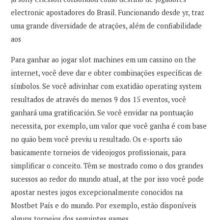
electronic apostadores do Brasil. Funcionando desde yr, traz
uma grande diversidade de atrações, além de confiabilidade
aos
Para ganhar ao jogar slot machines em um cassino on the
internet, você deve dar e obter combinações específicas de
símbolos. Se você adivinhar com exatidão operating system
resultados de através do menos 9 dos 15 eventos, você
ganhará uma gratificación. Se você envidar na pontuação
necessita, por exemplo, um valor que você ganha é com base
no quão bem você previu u resultado. Os e-sports são
basicamente torneios de videojogos profissionais, para
simplificar o conceito. Têm se mostrado como o dos grandes
sucessos ao redor do mundo atual, at the por isso você pode
apostar nestes jogos excepcionalmente conocidos na
Mostbet País e do mundo. Por exemplo, estão disponíveis
alguns torneios dos seguintes games.