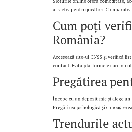
Sloturile online oferă comoditate, acce
atractiv pentru jucători. Comparativ c
Cum poți verifi
România?
Accesează site-ul CNSS și verifică list
contact. Evită platformele care nu o
Pregătirea pent
Începe cu un depozit mic și alege un 
Pregătirea psihologică și cunoașterea
Trendurile actu