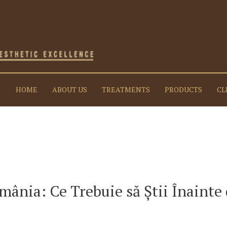
HOME
ABOUT US
TREATMENTS
PRODUCTS
CL
mânia: Ce Trebuie să Știi Înainte 