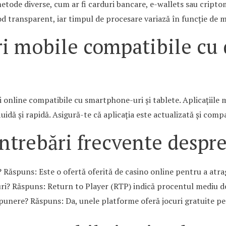
tode diverse, cum ar fi carduri bancare, e-wallets sau criptom
od transparent, iar timpul de procesare variază în funcție de 
ri mobile compatibile cu 
i online compatibile cu smartphone-uri și tablete. Aplicațiile m
uidă și rapidă. Asigură-te că aplicația este actualizată și comp
ntrebări frecvente despre
Răspuns: Este o ofertă oferită de casino online pentru a atrage
ri? Răspuns: Return to Player (RTP) indică procentul mediu de
depunere? Răspuns: Da, unele platforme oferă jocuri gratuite pe