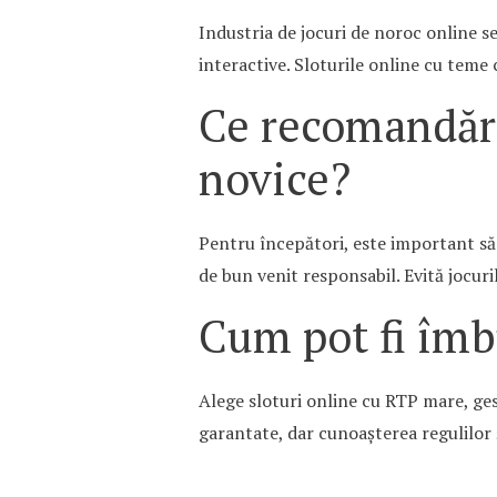
Industria de jocuri de noroc online s
interactive. Sloturile online cu teme
Ce recomandări
novice?
Pentru începători, este important să s
de bun venit responsabil. Evită jocuri
Cum pot fi îmbu
Alege sloturi online cu RTP mare, gest
garantate, dar cunoașterea regulilor 