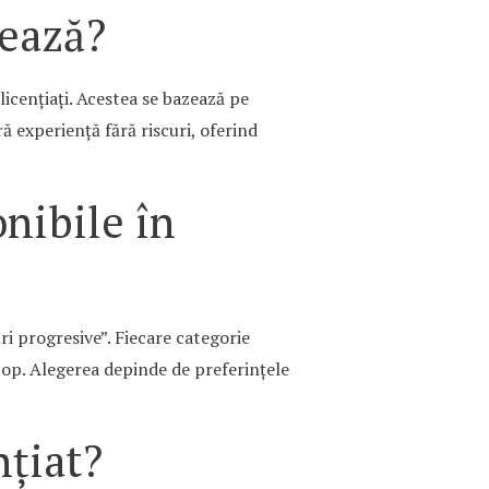
nează?
licențiați. Acestea se bazează pe
ă experiență fără riscuri, oferind
onibile în
ri progresive”. Fiecare categorie
ktop. Alegerea depinde de preferințele
nțiat?