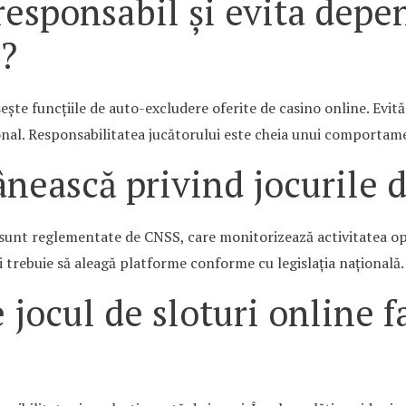
responsabil și evita depe
c?
osește funcțiile de auto-excludere oferite de casino online. Evit
nal. Responsabilitatea jucătorului este cheia unui comportame
ânească privind jocurile 
sunt reglementate de CNSS, care monitorizează activitatea ope
orii trebuie să aleagă platforme conforme cu legislația națională.
 jocul de sloturi online f