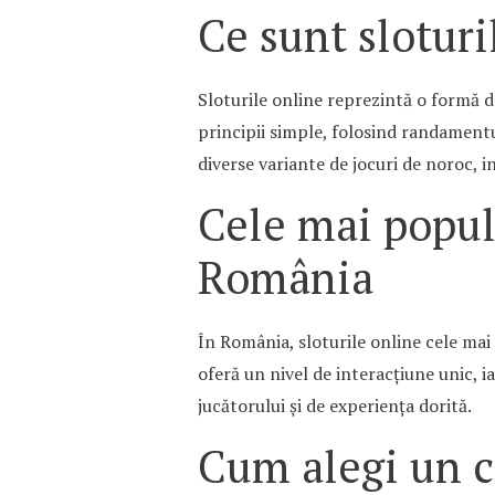
Ce sunt slotur
Sloturile online reprezintă o formă de
principii simple, folosind randamentul
diverse variante de jocuri de noroc, i
Cele mai popula
România
În România, sloturile online cele mai 
oferă un nivel de interacțiune unic, 
jucătorului și de experiența dorită.
Cum alegi un ca