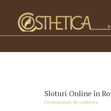
Skip
to
content
Sloturi Online în Ro
Uncategorized
/ By
costhetica