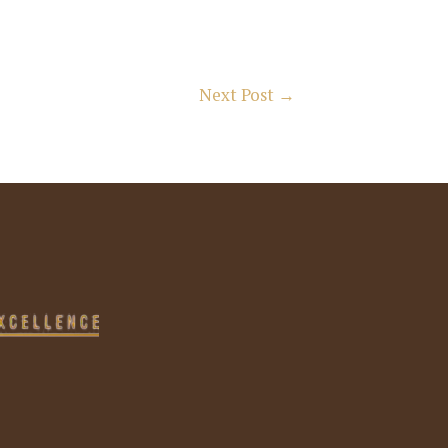
Next Post
→