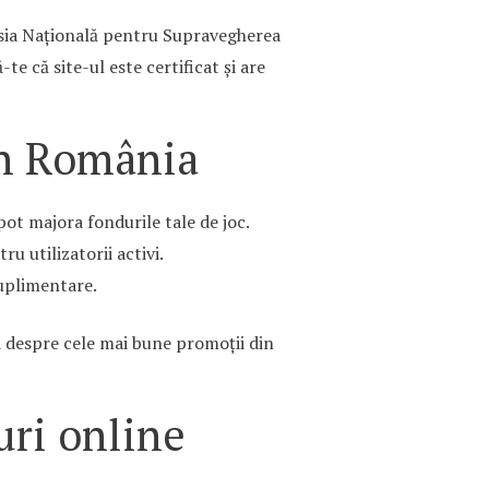
misia Națională pentru Supravegherea
te că site-ul este certificat și are
in România
ot majora fondurile tale de joc.
u utilizatorii activi.
suplimentare.
ii despre cele mai bune promoții din
uri online