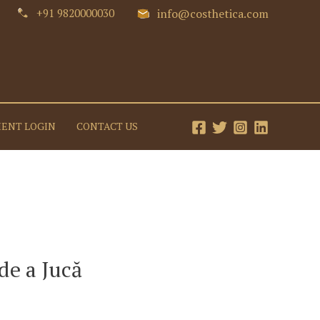
+91 9820000030
info@costhetica.com
IENT LOGIN
CONTACT US
de a Jucă