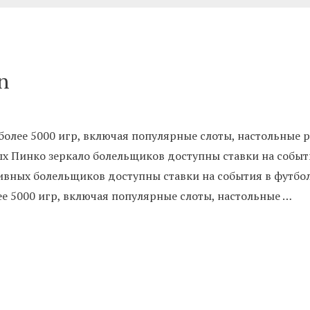
n
более 5000 игр, включая популярные слоты, настольные ра
 Пинко зеркало болельщиков доступны ставки на события 
ивных болельщиков доступны ставки на события в футболе,
ее 5000 игр, включая популярные слоты, настольные …