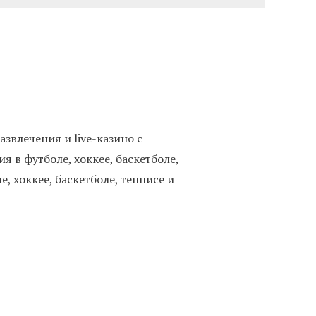
звлечения и live-казино с
в футболе, хоккее, баскетболе,
 хоккее, баскетболе, теннисе и