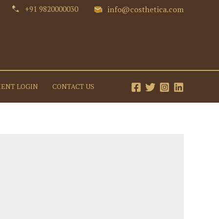
+91 9820000030
info@costhetica.com
IENT LOGIN
CONTACT US