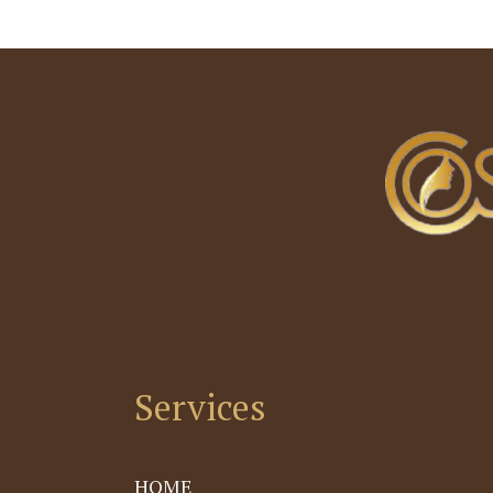
Services
HOME