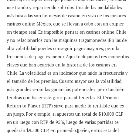
mostrando y repartiendo solo dos. Una de las modalidades
más buscadas son las mesas de casino en vivo de los mejores
casinos online México, que se llevan a cabo con un crupier
en tiempo real. Es imposible pensar en casinos online Chile
y no relacionarlos con las máquinas tragamonedas.|En las de
alta volatilidad puedes conseguir pagos mayores, pero la
frecuencia de pago es menor. Aquí te dejamos tres momentos
claves que han ocurrido en la historia de los casinos en
Chile. La volatilidad es un indicador que mide la frecuencia y
el tamaño de los premios. Cuanto mayor sea la volatilidad,
más grandes serán las ganancias potenciales, pero también
tendrás que hacer más giros para obtenerlas. El término
Return to Player (RTP) sirve para medir lo rentable que es
un juego. Por ejemplo, si apuestas un total de $10.000 CLP
en un juego con RTP de 95%, luego de varias partidas te
quedarán $9.500 CLP, en promedio.|Javier, entusiasta del