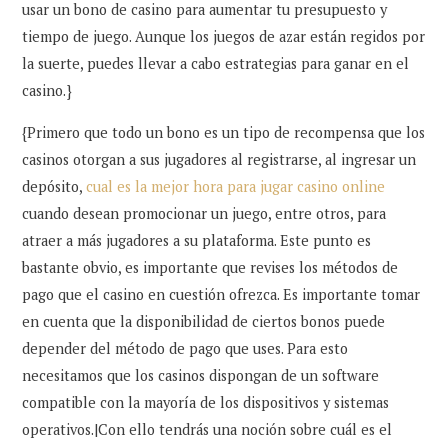
usar un bono de casino para aumentar tu presupuesto y
tiempo de juego. Aunque los juegos de azar están regidos por
la suerte, puedes llevar a cabo estrategias para ganar en el
casino.}
{Primero que todo un bono es un tipo de recompensa que los
casinos otorgan a sus jugadores al registrarse, al ingresar un
depósito,
cual es la mejor hora para jugar casino online
cuando desean promocionar un juego, entre otros, para
atraer a más jugadores a su plataforma. Este punto es
bastante obvio, es importante que revises los métodos de
pago que el casino en cuestión ofrezca. Es importante tomar
en cuenta que la disponibilidad de ciertos bonos puede
depender del método de pago que uses. Para esto
necesitamos que los casinos dispongan de un software
compatible con la mayoría de los dispositivos y sistemas
operativos.|Con ello tendrás una noción sobre cuál es el