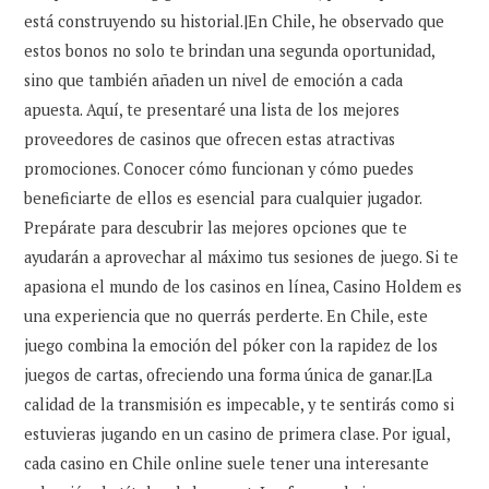
está construyendo su historial.|En Chile, he observado que
estos bonos no solo te brindan una segunda oportunidad,
sino que también añaden un nivel de emoción a cada
apuesta. Aquí, te presentaré una lista de los mejores
proveedores de casinos que ofrecen estas atractivas
promociones. Conocer cómo funcionan y cómo puedes
beneficiarte de ellos es esencial para cualquier jugador.
Prepárate para descubrir las mejores opciones que te
ayudarán a aprovechar al máximo tus sesiones de juego. Si te
apasiona el mundo de los casinos en línea, Casino Holdem es
una experiencia que no querrás perderte. En Chile, este
juego combina la emoción del póker con la rapidez de los
juegos de cartas, ofreciendo una forma única de ganar.|La
calidad de la transmisión es impecable, y te sentirás como si
estuvieras jugando en un casino de primera clase. Por igual,
cada casino en Chile online suele tener una interesante