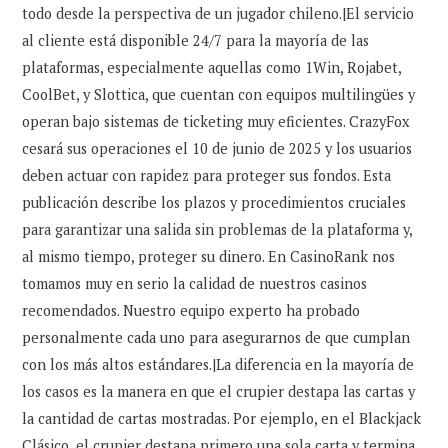
todo desde la perspectiva de un jugador chileno.|El servicio
al cliente está disponible 24/7 para la mayoría de las
plataformas, especialmente aquellas como 1Win, Rojabet,
CoolBet, y Slottica, que cuentan con equipos multilingües y
operan bajo sistemas de ticketing muy eficientes. CrazyFox
cesará sus operaciones el 10 de junio de 2025 y los usuarios
deben actuar con rapidez para proteger sus fondos. Esta
publicación describe los plazos y procedimientos cruciales
para garantizar una salida sin problemas de la plataforma y,
al mismo tiempo, proteger su dinero. En CasinoRank nos
tomamos muy en serio la calidad de nuestros casinos
recomendados. Nuestro equipo experto ha probado
personalmente cada uno para asegurarnos de que cumplan
con los más altos estándares.|La diferencia en la mayoría de
los casos es la manera en que el crupier destapa las cartas y
la cantidad de cartas mostradas. Por ejemplo, en el Blackjack
Clásico, el crupier destapa primero una sola carta y termina