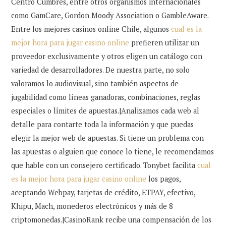
Centro Cumbres, entre otros organismos internacionales
como GamCare, Gordon Moody Association o GambleAware.
Entre los mejores casinos online Chile, algunos
cual es la
mejor hora para jugar casino online
prefieren utilizar un
proveedor exclusivamente y otros eligen un catálogo con
variedad de desarrolladores. De nuestra parte, no solo
valoramos lo audiovisual, sino también aspectos de
jugabilidad como líneas ganadoras, combinaciones, reglas
especiales o límites de apuestas.|Analizamos cada web al
detalle para contarte toda la información y que puedas
elegir la mejor web de apuestas. Si tiene un problema con
las apuestas o alguien que conoce lo tiene, le recomendamos
que hable con un consejero certificado. Tonybet facilita
cual
es la mejor hora para jugar casino online
los pagos,
aceptando Webpay, tarjetas de crédito, ETPAY, efectivo,
Khipu, Mach, monederos electrónicos y más de 8
criptomonedas.|CasinoRank recibe una compensación de los