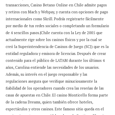
transacciones, Casino Betano Online en Chile admite pagos
y retiros con Mach y Webpay, y cuenta con opciones de pago
internacionales como Skrill. Podrás registrarte fácilmente
por medio de tus redes sociales o completando un formulario
de 4 sencillos pasos.|Chile cuenta con la Ley de 2005 que
actualmente rige sobre los casinos físicos y por la cual se
creó la Superintendencia de Casinos de Juego (SCJ) que es la
entidad reguladora y emisora de licencias. Después de crear
contenido para el público de LATAM durante los últimos 4
años, Carolina entiende las necesidades de los usuarios.
Además, su interés en el juego responsable y las
regulaciones asegura que verifique minuciosamente la
fiabilidad de los operadores cuando crea las reseñas de las
casas de apuestas en Chile. El casino Monticello forma parte
de la cadena Dreams, quien también ofrece hoteles,
espectáculos y otros casinos. Este famoso sitio queda en el