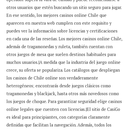
otros usuarios que estén buscando un sitio seguro para jugar.
En ese sentido, los mejores casinos online Chile que
aparecen en nuestra web cumplen con este requisito y
puedes ver la información sobre licencias y certificaciones
en cada una de las reseñas. Los mejores casinos online Chile,
además de tragamonedas y ruleta, también cuentan con
otros juegos de mesa que suelen destinos habituales para
muchos usuarios.|A medida que la industria del juego online
crece, su oferta se populariza. Los catálogos que despliegan
los casinos de Chile online son verdaderamente
heterogéneos; encontrarás desde juegos clásicos como
tragamonedas y blackjack, hasta otros más novedosos como
los juegos de choque. Para garantizar seguridad elige casinos
online legales que cuenten con licencias.|El sitio de CasiGo
es ideal para principiantes, con categorías claramente
definidas que facilitan la navegación. Además, todos los