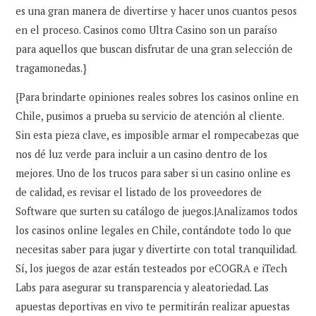
es una gran manera de divertirse y hacer unos cuantos pesos
en el proceso. Casinos como Ultra Casino son un paraíso
para aquellos que buscan disfrutar de una gran selección de
tragamonedas.}
{Para brindarte opiniones reales sobres los casinos online en
Chile, pusimos a prueba su servicio de atención al cliente.
Sin esta pieza clave, es imposible armar el rompecabezas que
nos dé luz verde para incluir a un casino dentro de los
mejores. Uno de los trucos para saber si un casino online es
de calidad, es revisar el listado de los proveedores de
Software que surten su catálogo de juegos.|Analizamos todos
los casinos online legales en Chile, contándote todo lo que
necesitas saber para jugar y divertirte con total tranquilidad.
Sí, los juegos de azar están testeados por eCOGRA e iTech
Labs para asegurar su transparencia y aleatoriedad. Las
apuestas deportivas en vivo te permitirán realizar apuestas