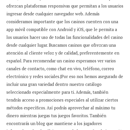
ofrezcan plataformas responsivas que permitan a los usuarios
ingresar desde cualquier navegador web. Además
consideramos importante que los casinos cuenten con una
app móvil compatible con Android y iOS, que le permita a
los usuarios hacer uso de todas las funcionalidades del casino
desde cualquier lugar. Buscamos casinos que ofrezcan una
atención al cliente veloz y de calidad, preferentemente en
español. Para recomendar un casino esperamos ver varios
canales de contacto, como chat en vivo, teléfono, correo
electrónico y redes sociales.|Por eso nos hemos asegurado de
incluir una gran variedad dentro nuestro catálogo
seleccionado especialmente para ti. Además, también
tendrás acceso a promociones especiales al utilizar ciertos
métodos específicos. Así podrás aprovechar al máximo tu
dinero mientras juegas tus juegos favoritos. También
encontrarás un blog que mantiene a los jugadores