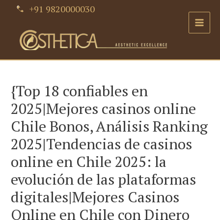
Skip
+91 9820000030
to
Main
content
Men
{Top 18 confiables en
2025|Mejores casinos online
Chile Bonos, Análisis Ranking
2025|Tendencias de casinos
online en Chile 2025: la
evolución de las plataformas
digitales|Mejores Casinos
Online en Chile con Dinero