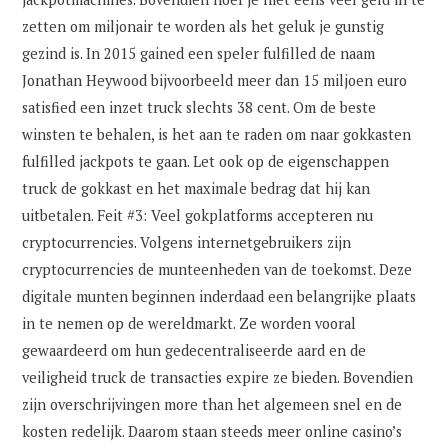
zetten om miljonair te worden als het geluk je gunstig
gezind is. In 2015 gained een speler fulfilled de naam
Jonathan Heywood bijvoorbeeld meer dan 15 miljoen euro
satisfied een inzet truck slechts 38 cent. Om de beste
winsten te behalen, is het aan te raden om naar gokkasten
fulfilled jackpots te gaan. Let ook op de eigenschappen
truck de gokkast en het maximale bedrag dat hij kan
uitbetalen. Feit #3: Veel gokplatforms accepteren nu
cryptocurrencies. Volgens internetgebruikers zijn
cryptocurrencies de munteenheden van de toekomst. Deze
digitale munten beginnen inderdaad een belangrijke plaats
in te nemen op de wereldmarkt. Ze worden vooral
gewaardeerd om hun gedecentraliseerde aard en de
veiligheid truck de transacties expire ze bieden. Bovendien
zijn overschrijvingen more than het algemeen snel en de
kosten redelijk. Daarom staan steeds meer online casino’s