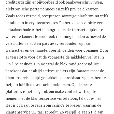
creditcards zijn er bijvoorbeeld ook bankoverschrijvingen,
elektronische portemonnees en zelfs pre-paid kaarten.
Zoals reeds vermeld, accepteren sommige platforms nu zelfs
betalingen in cryptocurrencies. Bij het kiezen vehicle een
betaalmethode is het belangrijk om de transactietijden te
weten te komen. Je moet ook rekening houden achieved de
verschillende kosten pass away verbonden zijn aan
transacties en de limieten perish gelden voor opnames. Zorg
er ten slotte voor dat de voorgestelde middelen veilig zijn.
On-line casino’s zijn meestal de klok rond geopend. Dit
betekent dat er altijd actieve spelers zijn. Daarom moet de
klantenservice altijd gemakkelijk bereikbaar zijn om hen te
helpen fulfilled eventuele problemen. Op de beste
platforms is het mogelijk om make contact with op te
nemen met de klantenservice via telefoon, talk of e-mail.
Het is ook aan te raden om casino’s te kiezen waarvan de
klantenservice uw taal spreekt. Zo verspil je geen tijd aan