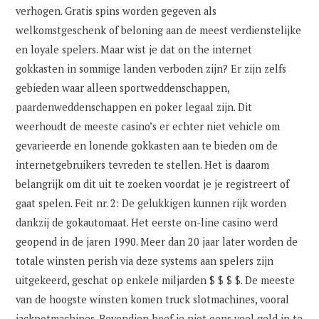
verhogen. Gratis spins worden gegeven als
welkomstgeschenk of beloning aan de meest verdienstelijke
en loyale spelers. Maar wist je dat on the internet
gokkasten in sommige landen verboden zijn? Er zijn zelfs
gebieden waar alleen sportweddenschappen,
paardenweddenschappen en poker legaal zijn. Dit
weerhoudt de meeste casino’s er echter niet vehicle om
gevarieerde en lonende gokkasten aan te bieden om de
internetgebruikers tevreden te stellen. Het is daarom
belangrijk om dit uit te zoeken voordat je je registreert of
gaat spelen. Feit nr. 2: De gelukkigen kunnen rijk worden
dankzij de gokautomaat. Het eerste on-line casino werd
geopend in de jaren 1990. Meer dan 20 jaar later worden de
totale winsten perish via deze systems aan spelers zijn
uitgekeerd, geschat op enkele miljarden $ $ $ $. De meeste
van de hoogste winsten komen truck slotmachines, vooral
jackpotmachines. Bovendien hoef je niet eens veel geld in te