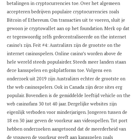
betalingen in cryptocurrencies toe. Over het algemeen
accepteren bedrijven populaire cryptocurrencies zoals
Bitcoin of Ethereum. Om transacties uit te voeren, sluit je
gewoon je cryptowallet aan op het foundation. Merk op dat
er tegenwoordig zelfs gedecentraliseerde on the internet
casino’s zijn. Feit #4: Australiлrs zijn de grootste on the
internet casinospelers. Online casino’s worden above de
hele wereld steeds populairder. Steeds meer landen staan
deze kansspelen en gokplatforms toe. Volgens een
onderzoek uit 2019 zijn Australiлrs echter de grootste on
the web casinospelers. Ook in Canada zijn deze sites erg
populair. Bovendien is de gemiddelde leeftijd vehicle on the
web casinofans 30 tot 40 jaar. Dergelijke websites zijn
eigenlijk verboden voor minderjarigen. Jongeren tussen de
18 en 30 jaar geven de voorkeur aan videospellen. Tot port
hebben onderzoeken aangetoond dat de meerderheid van
de vrouwen de voorkeur geeft aan kansspelen zoals