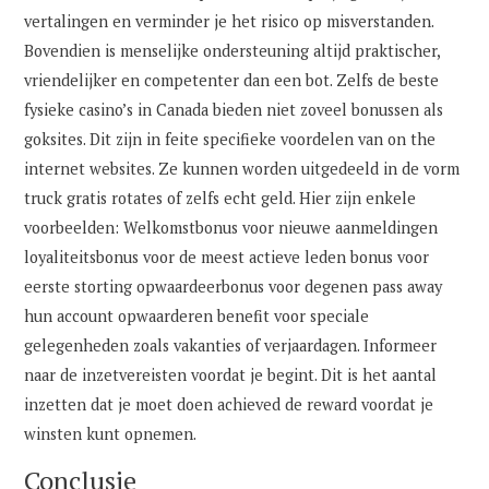
vertalingen en verminder je het risico op misverstanden.
Bovendien is menselijke ondersteuning altijd praktischer,
vriendelijker en competenter dan een bot. Zelfs de beste
fysieke casino’s in Canada bieden niet zoveel bonussen als
goksites. Dit zijn in feite specifieke voordelen van on the
internet websites. Ze kunnen worden uitgedeeld in de vorm
truck gratis rotates of zelfs echt geld. Hier zijn enkele
voorbeelden: Welkomstbonus voor nieuwe aanmeldingen
loyaliteitsbonus voor de meest actieve leden bonus voor
eerste storting opwaardeerbonus voor degenen pass away
hun account opwaarderen benefit voor speciale
gelegenheden zoals vakanties of verjaardagen. Informeer
naar de inzetvereisten voordat je begint. Dit is het aantal
inzetten dat je moet doen achieved de reward voordat je
winsten kunt opnemen.
Conclusie