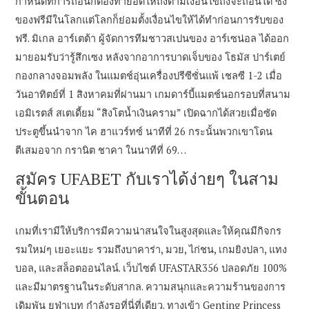
กำหนดที่การถอนก็ต้องทำยอดให้ถึงตามเงื่อนไขถึงจะถอนได้ ซึ่ง
ของฟรีมีในโลกแต่โลกก็ย่อมตั้งเงื่อนไขให้ได้ทำก่อนการรับของ
ฟรี. มิเกล อาร์เตต้า ผู้จัดการทีมชาวสเปนของ อาร์เซน่อล ได้ออก
มายอมรับว่ารู้สึกเซง หลังจากอาการบาดเจ็บของ โธมัส ปาร์เตย์
กองกลางจอมพลัง ในแมตช์อุ่นเครื่องปรีซีซั่นแพ้ เชลซี 1-2 เมื่อ
วันอาทิตย์ที่ 1 สิงหาคมที่ผ่านมา เกมดาร์บี้แมตช์นอกรอบที่สนาม
เอมิเรตส์ สเตเดี้ยม “สิงโตน้ำเงินคราม” เปิดฉากได้สวยเมื่อซัด
ประตูขึ้นนำจาก ไค ฮาแวร์ทซ์ นาทีที่ 26 กระนั้นพวกเขาโดน
ตีเสมอจาก กรานิต ชาคา ในนาทีที่ 69…
สมัคร UFABET กับเราได้ง่ายๆ ในสาม
ขั้นตอน
เกมที่เรามีให้บริการมีความน่าสนใจในสูงสุดและให้คุณมีกิจกร
รมใหม่ๆ เยอะแยะ รวมถึงบาคาร่า, มวย, ไก่ชน, เกมยิงปลา, แทง
บอล, และสล็อตออนไลน์. เว็บไซต์ UFASTAR356 ปลอดภัย 100%
และมีมาตรฐานในระดับสากล. ความสนุกและความร้านของการ
เดิมพัน ยูฟ่าเบท กำลังรอที่นี่ที่เดียว. ทางเข้า Genting Princess