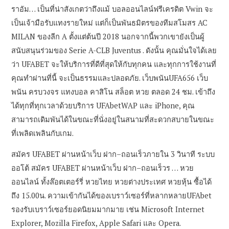
ราอัม… เป็นที่น่าสังเกตว่าถึงแม้ บอลออนไลน์ฟรีเครดิต Vwin จะ
เป็นเจ้ามือรับแทงรายใหม่ แต่ก็เป็นพันธมิตรของทีมสโมสร AC
MILAN ของลีก A ตั้งแต่ต้นปี 2018 นอกจากนี้พวกเขายังเป็นผู้
สนับสนุนร่วมของ Serie A-CLB Juventus . ดังนั้น คุณมั่นใจได้เลย
ว่า UFABET จะให้บริการที่ดีที่สุดให้กับทุกคน และทุกการใช้งานที่
คุณทำผ่านที่นี้ จะเป็นธรรมและปลอดภัย. เว็บพนันUFA656 เว็บ
พนัน ครบวงจร แทงบอล คาสิโน สล็อต หวย ตลอด 24 ชม. เข้าถึง
ได้ทุกที่ทุกเวลาด้วยบริการ UFAbetWAP และ iPhone, คุณ
สามารถเดิมพันได้ในขณะที่นั่งอยู่ในสนามที่สะดวกสบายในขณะ
ที่เพลิดเพลินกับเกม.
สมัคร UFABET ผ่านหน้าเว็บ ฝาก–ถอนเร็วภายใน 3 วินาที ระบบ
ออโต้ สมัคร UFABET ผ่านหน้าเว็บ ฝาก–ถอนเร็วร … หวย
ออนไลน์ ทั้งล๊อตเตอร์รี่ หวยไทย หวยต่างประเทศ หวยหุ้น ซื้อได้
ถึง 15.00น. ความเข้ากันได้ของเบราว์เซอร์ที่หลากหลายUFAbet
รองรับเบราว์เซอร์ยอดนิยมมากมาย เช่น Microsoft Internet
Explorer, Mozilla Firefox, Apple Safari และ Opera.