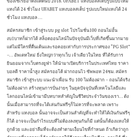
ของเซเรียอาตั้งแต่ต้นปี 2018. UFABET แทงบอลสเต็ปรูปแบบใหม่
แทงได้ 24 ชั่วโมง UFABET แทงบอลสเต็ป รูปแบบใหม่แทงได้ 24
ชั่วโมง แทงบอล …
สมัครสมาชิก เข้าสู่ระบบ pg slot โปรโมชั่น100 ถอนไม่อั้น
งบ1บาทก็ฝากได้ สล็อตออนไลน์ในปัจจุบันมีเว็บที่เกิดขึ้นมากมาย
แต่ไม่มีใครที่ตื่นเต้นและรอคอยเท่ากับการประกาศของ “PG Slot”
–… อัพเดทใหม่ ยิ่งใหญ่กว่าทุกเว็บ เจ้าเดียวในไทย ที่ได้รับการ
ยินยอมจากเว็บตรงยูฟ่า ให้นำมาเปิดบริการในประเทศไทย ราคา
บอลดี ราคาน้ำสูง สมัครออโต้ ฝากถอนไว ซัพพอท 24ชม. สมัคร
สมาชิก เข้าสู่ระบบ แนะนำเพื่อน รับ 100 ไม่ต้องฝาก – ถอนได้จริง
ไม่ต้องฝาก สร้างทุนการปั่นง่ายๆ ในยุคปัจจุบันที่เทคโนโลยีและ
โลกออนไลน์เข้ามามีบทบาทสำคัญในชีวิตประจำวันของเรา… ดัง
นั้นเมื่อสามารถที่จะได้เล่นกันฟรีๆก็ไม่ควรที่จะพลาด เพราะ
สำหรับ แทงบอล นั้นอาจจะเป็นส่วนสำคัญที่จะทำให้ได้เงินกันฟรีๆ
ก็ได้ อาจจะเป็นกำไรแบบที่ไม่ต้องลงทุนกันก็มี แต่นั้นก็ต้องแทงให้
ถูกด้วย และอย่าลืมที่จะต้องทำตามเงื่อนไขที่กำหนด ถ้าเกิดว่าถูก