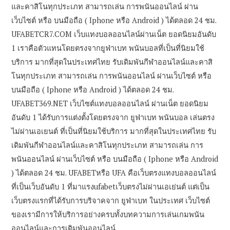
และคาสิโนทุกประเภท สามารถเล่น การพนันออนไลน์ ผ่าน
เว็บไซต์ หรือ บนมือถือ ( Iphone หรือ Android ) ได้ตลอด 24 ชม.
UFABETCR7.COM เว็บแทงบอลออนไลน์ผ่านเน็ต ยอดนิยมอันดับ
1 เราคือตัวแทนโดยตรงจากยูฟ่าเบท พนันบอลที่เป็นที่นิยมใช้
บริการ มากที่สุดในประเทศไทย รับเดิมพันกีฬาออนไลน์และคาสิ
โนทุกประเภท สามารถเล่น การพนันออนไลน์ ผ่านเว็บไซต์ หรือ
บนมือถือ ( Iphone หรือ Android ) ได้ตลอด 24 ชม.
UFABET369.NET เว็บไซต์แทงบอลออนไลน์ ผ่านเน็ต ยอดนิยม
อันดับ 1 ได้รับการแต่งตั้งโดยตรงจาก ยูฟ่าเบท พนันบอล เล่นตรง
ไม่ผ่านเอเยนต์ ที่เป็นที่นิยมใช้บริการ มากที่สุดในประเทศไทย รับ
เดิมพันกีฬาออนไลน์และคาสิโนทุกประเภท สามารถเล่น การ
พนันออนไลน์ ผ่านเว็บไซต์ หรือ บนมือถือ ( Iphone หรือ Android
) ได้ตลอด 24 ชม. UFABETหรือ UFA คือเว็บตรงแทงบอลออนไลน์
ที่เป็นเว็บอันดับ 1 ที่มาแรงufabetเว็บตรงไม่ผ่านเอเย่นต์ แต่เป็น
เว็บตรงแรกที่ได้รับการบริจาคจาก ยูฟ่าเบท ในประเทศ เว็บไซต์
ของเรามีการให้บริการอย่างครบทั้งบทความการเล่นเกมพนัน
ออนไลน์และการเดิมพันออนไลน์.