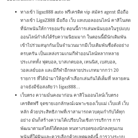
ทางเข้า ligaz888 auto ฟรีเครดิต vip สมัคร agent มือถือ
ทางเข้า LigaZ888 มือถือ เว็บ แทงบอลออนไลน์ คาสิโนสด
ที่นักพนันให้การยอมรับ ตอนนี้การเล่นพนันบอลในรูปแบบ
ออนไลน์กำลังได้รับความนิยมมาก ในตอนนี้มีนักเดิมพัน
เข้าไปร่วมสนุกกันเป็นจำนวนมากมีเว็บเดิมพันชื่อดังอย่าง
ครบครัน เป็นแหล่งรวมเกมกีฬาออนไลน์หลากหลาย
ประเภททั้ง ฟุตบอล, บาสเกตบอล, เทนนิส, เบสบอล,
วอลเลย์บอล และมีกีฬาอีกหลายประเภทมากกว่า 20
รายการ ที่ได้นำมาให้ลูกค้าเลือกเล่นกันได้เต็มที่ หลายคน
อาจยังมีข้อสงสัยว่า ligaz888…
เว็บตรง ความมั่นคงมาก่อน คาสิโนออนไลน์เว็บตรง
เครดิตฟรี จุดขายเอกลักษณ์เฉพาะของเว็บแม่ เว็บแท้ เว็บ
หลัก ด้วยประสิทธิภาพที่เราสามารถควบคุมกำกับได้ทุก
อย่าง มันก็สร้างความได้เปรียบในเชิงการบริการ การ
พัฒนาตามสไตล์ได้ตลอด หนทางรอดของนักลงทุนเกม
พนันที่ใฝ่ฝันและควรเลือกด้วยเหตุผลดังนี้ การวางระบบ