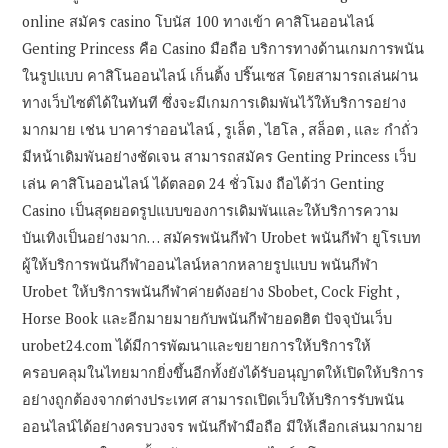
online สมัคร casino โบนัส 100 ทางเข้า คาสิโนออนไลน์
Genting Princess คือ Casino มือถือ บริการทางด้านเกมการพนัน
ในรูปแบบ คาสิโนออนไลน์ เก็นติ้ง ปริ๊นเซส โดยสามารถเล่นผ่าน
ทางเว็บไซต์ได้ในทันที ซึ่งจะมีเกมการเดิมพันไว้ให้บริการอย่าง
มากมาย เช่น บาคาร่าออนไลน์ , รูเล็ต , ไฮโล , สล็อต , และ กำถั่ว
มีหน้าเดิมพันอย่างชัดเจน สามารถสมัคร Genting Princess เว็บ
เล่น คาสิโนออนไลน์ ได้ตลอด 24 ชั่วโมง ถือได้ว่า Genting
Casino เป็นสุดยอดรูปแบบของการเดิมพันและให้บริการความ
บันเทิงเป็นอย่างมาก… สมัครพนันกีฬา Urobet พนันกีฬา ยูโรเบท
ผู้ให้บริการพนันกีฬาออนไลน์หลากหลายรูปแบบ พนันกีฬา
Urobet ให้บริการพนันกีฬาค่ายดังอย่าง Sbobet, Cock Fight ,
Horse Book และอีกมายมายกับพนันกีฬายอดฮิต ปัจจุบันเว็บ
urobet24.com ได้มีการพัฒนาและขยายการให้บริการให้
ครอบคลุมในไทยมากยิ่งขึ้นอีกทั้งยังได้รับอนุญาตให้เปิดให้บริการ
อย่างถูกต้องจากต่างประเทศ สามารถเปิดเว็บให้บริการรับพนัน
ออนไลน์ได้อย่างครบวงจร พนันกีฬามือถือ มีให้เลือกเล่นมากมาย