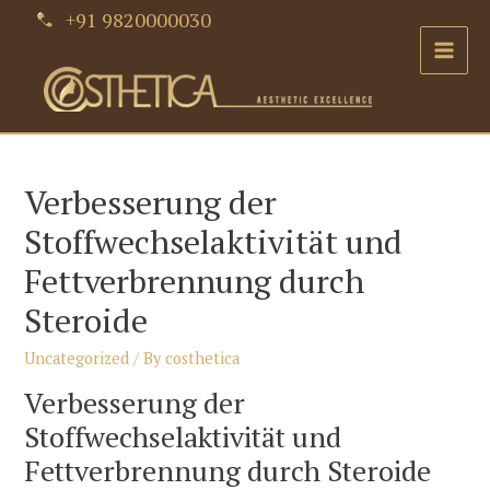
Skip
+91 9820000030
to
Main
content
Men
Verbesserung der
Stoffwechselaktivität und
Fettverbrennung durch
Steroide
Uncategorized
/ By
costhetica
Verbesserung der
Stoffwechselaktivität und
Fettverbrennung durch Steroide