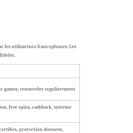
r les utilisateurs francophones. Les
ideles.
le games, renouveles regulierement
ros, free spins, cashback, systeme
certifies, protection donnees,