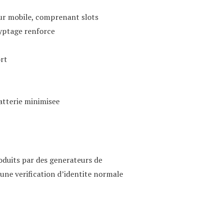
sur mobile, comprenant slots
ryptage renforce
ort
atterie minimisee
oduits par des generateurs de
une verification d’identite normale