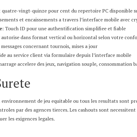
t quatre-vingt-quinze pour cent du repertoire PC disponible 
rsements et encaissements a travers l’interface mobile avec c
e
: Touch ID pour une authentification simplifiee et fiable
 autorise dans format vertical ou horizontal selon votre conf
s messages concernant tournois, mises a jour
de au service client via formulaire depuis l’interface mobile
marrage accelere des jeux, navigation souple, consommation b
Surete
n environnement de jeu equitable ou tous les resultats sont pr
oles par des agences tierces. Les cashouts sont necessitent 
uer les exigences legales.