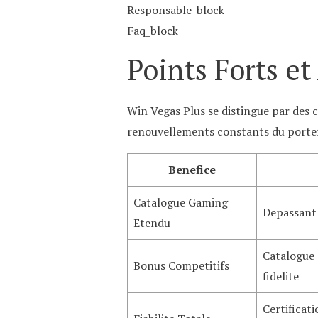
Responsable_block
Faq_block
Points Forts e
Win Vegas Plus se distingue par des c
renouvellements constants du portef
Benefice
Catalogue Gaming
Depassant 
Etendu
Catalogue 
Bonus Competitifs
fidelite
Certificat