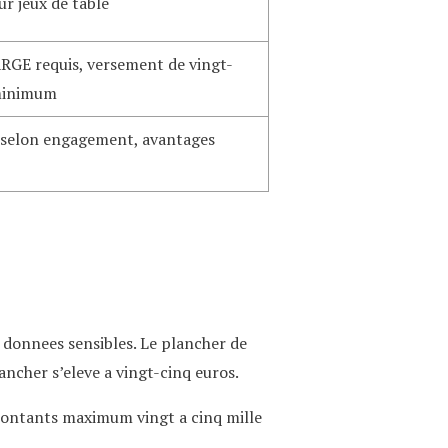
ur jeux de table
GE requis, versement de vingt-
minimum
 selon engagement, avantages
 donnees sensibles. Le plancher de
ancher s’eleve a vingt-cinq euros.
 montants maximum vingt a cinq mille