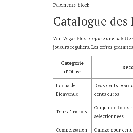
Paiements_block
Catalogue des
Win Vegas Plus propose une palette v
joueurs reguliers. Les offres gratuit
Categorie
Rec
d’Offre
Bonus de
Deux cents pour c
Bienvenue
cents euros
Cinquante tours 
Tours Gratuits
selectionnees
Compensation
Quinze pour cent 