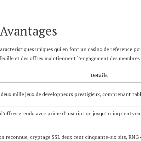
t Avantages
aracteristiques uniques qui en font un casino de reference pou
euille et des offres maintiennent l’engagement des membres f
Details
deux mille jeux de developpeurs prestigieux, comprenant tab
d’offres etendu avec prime d’inscription jusqu’a cinq cents eu
ion reconnue, cryptage SSL deux cent cinquante-six bits, RNG 