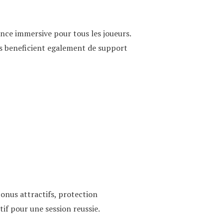
ence immersive pour tous les joueurs.
rs beneficient egalement de support
onus attractifs, protection
if pour une session reussie.