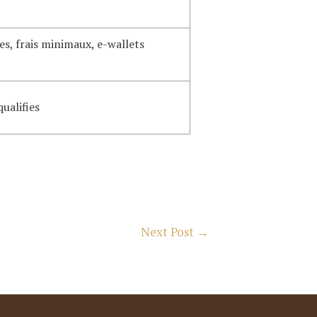
s, frais minimaux, e-wallets
ualifies
Next Post
→