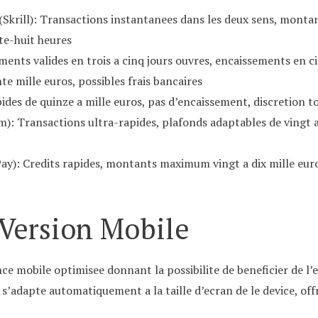
(Skrill): Transactions instantanees dans les deux sens, mont
te-huit heures
ments valides en trois a cinq jours ouvres, encaissements en c
e mille euros, possibles frais bancaires
pides de quinze a mille euros, pas d’encaissement, discretion to
): Transactions ultra-rapides, plafonds adaptables de vingt a 
y): Credits rapides, montants maximum vingt a dix mille euro
 Version Mobile
e mobile optimisee donnant la possibilite de beneficier de l’
s’adapte automatiquement a la taille d’ecran de le device, offr