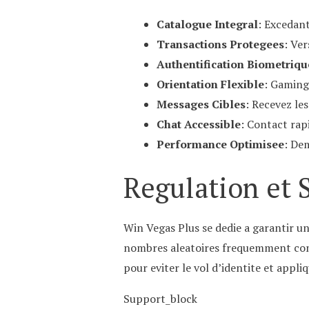
Catalogue Integral
: Excedan
Transactions Protegees
: Ve
Authentification Biometriqu
Orientation Flexible
: Gaming
Messages Cibles
: Recevez le
Chat Accessible
: Contact rapi
Performance Optimisee
: De
Regulation et 
Win Vegas Plus se dedie a garantir u
nombres aleatoires frequemment contr
pour eviter le vol d’identite et appliq
Support_block