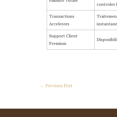
Fiabilite Totale
controles 
Transactions
Traitement
Accelerees
instantane
Support Client
Disponibili
Premium
Post
←
Previous Post
navigation