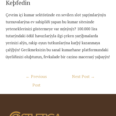
Keþfedin
Çevrim içi kumar sektöründe en sevilen slot yapýmlarýnýn
turnuvalarýna ev sahipliði yapan bu kumar sitesinde
yeteneklerinizi göstermeye var mýsýnýz? 100.000 lira
tutarýndaki ödül havuzlarýyla ilgi çeken yarýþmalarda
yerinizi alýn, rakip oyun tutkunlarýna karþý kazanmaya
çalýþýn! Gecikmeksizin bu sanal kumarhane platformundaki
üyeliðinizi oluþturun, fevkalade bir cazino macerasý yaþayýn!
Post
←
Previous
Next Post
→
navigation
Post