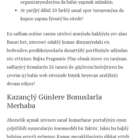
organizasyonlarýna da bahis yapmak mümkün.
At yarýþý dâhil 20 farklý sanal spor turnuvasýna da
kupon yapma fýrsatý bu sitede!
En saðlam online casino siteleri arasýnda hakkýyla yer alan
Basari bet, internet odaklý kumar dünyasýndaki en
beðenilen prodüksiyonlarla donattýðý portföyüyle adýndan
söz ettiriyor. Baþta Pragmatic Play olmak üzere en tanýnan
saðlayýcý firmalarýn 26 tanesi ile güçlerini birleþtiren bu
çevrim içi bahis web sitesinde büyük heyecan aralýksýz
devam ediyor!
Kazançlý Günlere Bonuslarla
Merhaba
Abonelik açmak istenen sanal kumarhane portalýnýn oyun
çeþitliliði oyuncularýn önemsediði bir faktör; lakin bu baþlý
baþýna yeterli gelmiyor. Kumar meraklýlarýnýn dikkat ettiði