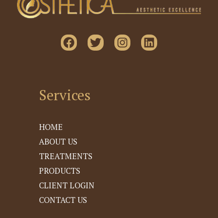
Services
HOME
ABOUT US
TREATMENTS
PRODUCTS
CLIENT LOGIN
CONTACT US