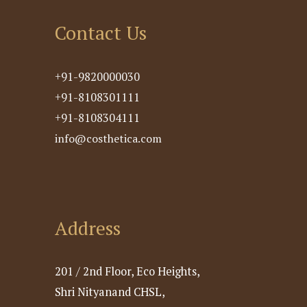
Contact Us
+91-9820000030
+91-8108301111
+91-8108304111
info@costhetica.com
Address
201 / 2nd Floor, Eco Heights,
Shri Nityanand CHSL,