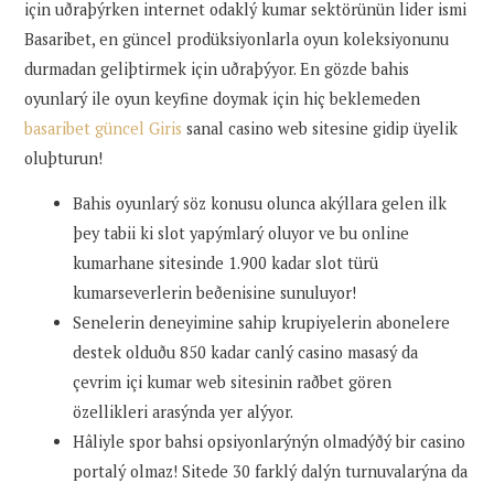
için uðraþýrken internet odaklý kumar sektörünün lider ismi
Basaribet, en güncel prodüksiyonlarla oyun koleksiyonunu
durmadan geliþtirmek için uðraþýyor. En gözde bahis
oyunlarý ile oyun keyfine doymak için hiç beklemeden
basaribet güncel Giris
sanal casino web sitesine gidip üyelik
oluþturun!
Bahis oyunlarý söz konusu olunca akýllara gelen ilk
þey tabii ki slot yapýmlarý oluyor ve bu online
kumarhane sitesinde 1.900 kadar slot türü
kumarseverlerin beðenisine sunuluyor!
Senelerin deneyimine sahip krupiyelerin abonelere
destek olduðu 850 kadar canlý casino masasý da
çevrim içi kumar web sitesinin raðbet gören
özellikleri arasýnda yer alýyor.
Hâliyle spor bahsi opsiyonlarýnýn olmadýðý bir casino
portalý olmaz! Sitede 30 farklý dalýn turnuvalarýna da