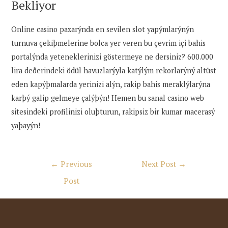
Bekliyor
Online casino pazarýnda en sevilen slot yapýmlarýnýn
turnuva çekiþmelerine bolca yer veren bu çevrim içi bahis
portalýnda yeteneklerinizi göstermeye ne dersiniz? 600.000
lira deðerindeki ödül havuzlarýyla katýlým rekorlarýný altüst
eden kapýþmalarda yerinizi alýn, rakip bahis meraklýlarýna
karþý galip gelmeye çalýþýn! Hemen bu sanal casino web
sitesindeki profilinizi oluþturun, rakipsiz bir kumar macerasý
yaþayýn!
Post
←
Previous
Next Post
→
navigation
Post