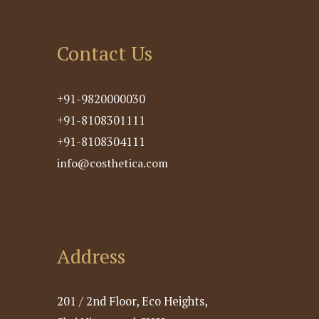
Contact Us
+91-9820000030
+91-8108301111
+91-8108304111
info@costhetica.com
Address
201 / 2nd Floor, Eco Heights,