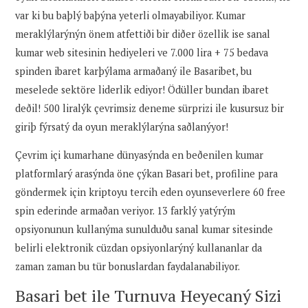
var ki bu baþlý baþýna yeterli olmayabiliyor. Kumar
meraklýlarýnýn önem atfettiði bir diðer özellik ise sanal
kumar web sitesinin hediyeleri ve 7.000 lira + 75 bedava
spinden ibaret karþýlama armaðaný ile Basaribet, bu
meselede sektöre liderlik ediyor! Ödüller bundan ibaret
deðil! 500 liralýk çevrimsiz deneme sürprizi ile kusursuz bir
giriþ fýrsatý da oyun meraklýlarýna saðlanýyor!
Çevrim içi kumarhane dünyasýnda en beðenilen kumar
platformlarý arasýnda öne çýkan Basari bet, profiline para
göndermek için kriptoyu tercih eden oyunseverlere 60 free
spin ederinde armaðan veriyor. 13 farklý yatýrým
opsiyonunun kullanýma sunulduðu sanal kumar sitesinde
belirli elektronik cüzdan opsiyonlarýný kullananlar da
zaman zaman bu tür bonuslardan faydalanabiliyor.
Basari bet ile Turnuva Heyecaný Sizi