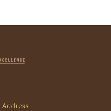
Address