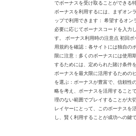
でボーナスを受け取ることができる特
ボーナスを利用するには、まずオン
ップで利用できます： 希望するオン
必要に応じてボーナスコードを入力し
す。 ボーナス利用時の注意点 初回
用規約を確認：各サイトには独自のボ
限に注意：多くのボーナスには使用期
するためには、定められた賭け条件を
ボーナスを最大限に活用するためのヒ
を選ぶ：ボーナスが豊富で、信頼性の
略を考え、ボーナスを活用することで
理のない範囲でプレイすることが大切
レイヤーにとって、このボーナスを
し、賢く利用することが成功への鍵