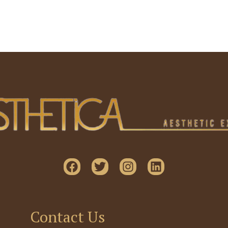
Contact Us