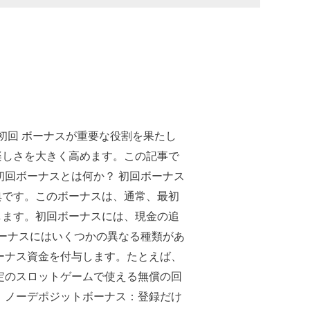
初回 ボーナスが重要な役割を果たし
楽しさを大きく高めます。この記事で
初回ボーナスとは何か？ 初回ボーナス
典です。このボーナスは、通常、最初
します。初回ボーナスには、現金の追
ボーナスにはいくつかの異なる種類があ
ーナス資金を付与します。たとえば、
特定のスロットゲームで使える無償の回
 ノーデポジットボーナス：登録だけ