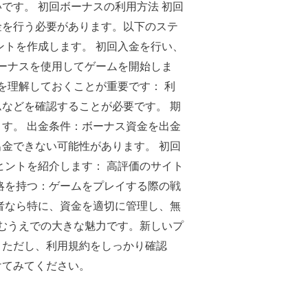
です。 初回ボーナスの利用方法 初回
金を行う必要があります。以下のステ
ントを作成します。 初回入金を行い、
ボーナスを使用してゲームを開始しま
を理解しておくことが重要です： 利
などを確認することが必要です。 期
す。 出金条件：ボーナス資金を出金
金できない可能性があります。 初回
ヒントを紹介します： 高評価のサイト
略を持つ：ゲームをプレイする際の戦
者なら特に、資金を適切に管理し、無
しむうえでの大きな魅力です。新しいプ
。ただし、利用規約をしっかり確認
けてみてください。