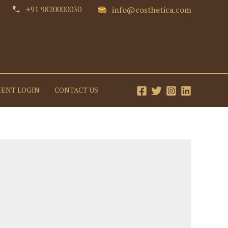
+91 9820000030
info@costhetica.com
IENT LOGIN
CONTACT US