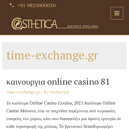
Skip
+91 9820000030
to
Main
content
Men
time-exchange.gr
καινουργια online casino 81
time-exchange.gr
/ By
costhetica
Τα καλύτερα Online Casino Ελλάδας 2025 Καλύτερα Online
Casino Μάλιστα, όλα τα παιχνίδια παρέχονται από κορυφαίες
εταιρείες του χώρου, κάτι που διασφαλίζει μια άριστη εμπειρία σε
κάθε περιστροφή της μπίλιας. To βρετανικό brandπροσφέρει