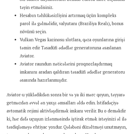
təyin etməlisiniz.
Hesabın təhlükəsizliyini artırmaq üçün kompleks
parol ilə gəlməlidir, valyutanı (Braziliya Realı), bonus
növünü seçin.
Vulkan Vegas kazinosu slotlara, qəza oyunlarına girişi
təmin edir Təsadüfi ədədlər generatoruna əsaslanan
Aviator.
Aviator raundun nəticələrini proqnozlaşdırmaq
imkanını aradan qaldıran təsadüfi ədədlər generatoru
əsasında hazırlanmışdır.
Aviator-u yüklədikdən sonra bir və ya iki mərc qoyun, təyyarə
getməzdən əvvəl ən yaxşı əmsalları əldə edin. İstifadəçiyə
avtomatik rejimi aktivləşdirmək imkanı verilir. Bu o deməkdir
ki, hər dəfə uçuşun izlənməsində iştirak etmək istəyinizi əl ilə
təsdiqləməyə ehtiyac yoxdur. Qələbəni düzəltməyi unutmayın,