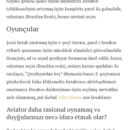
təyyarə gedənə qədər oyunu dayandırın. Hesabın
təhlükəsizliyini artırmaq üçün kompleks parol ilə gəlməlidir,
valyutanı (Braziliya Realı), bonus növünü seçin.
Oyunçular
Şəxsi hesab yaratmaq üçün e-poçt ünvanı, parol ( hesabın
etibarlı qorunması üçün mürəkkəb olmalıdır) göstərilməlidir.
Həmçinin, ad və soyad qeydiyyat formasına daxil edilir. Sonra,
valyutanı seçin (Braziliya realı), onlayn kazino qaydaları ilə
razılaşın, “Qeydiyyatdan keç” düyməsini basın. E-poçtunuza
göndəriləcək linkə klikləməklə hesabınızı aktivləşdirməyi
unutmayın. Hesabın doldurulması üçün seçilmiş metoddan
asılı olmayaraq, pul dərhal
1xbet bonus
ona hesablanır.
Aviator daha rasional oynamaq və
duyğularınızı necə idarə etmək olar?