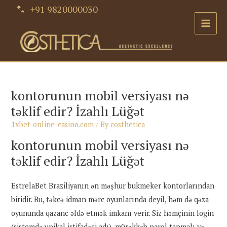
Skip
+91 9820000030
to
Main
content
Men
kontorunun mobil versiyası nə
təklif edir? İzahlı Lüğət
1xbet-online-casino.com
/ By
costhetica
kontorunun mobil versiyası nə
təklif edir? İzahlı Lüğət
EstrelaBet Braziliyanın ən məşhur bukmeker kontorlarından
biridir. Bu, təkcə idman mərc oyunlarında deyil, həm də qəza
oyununda qazanc əldə etmək imkanı verir. Siz həmçinin login
(sistemdə unikal istifadəçi adı), mürəkkəb parol tapmalı və