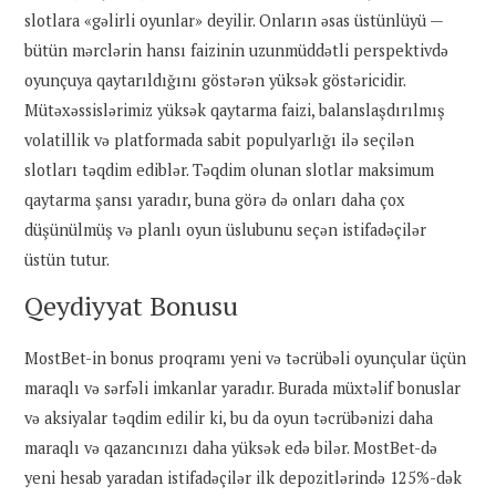
slotlara «gəlirli oyunlar» deyilir. Onların əsas üstünlüyü —
bütün mərclərin hansı faizinin uzunmüddətli perspektivdə
oyunçuya qaytarıldığını göstərən yüksək göstəricidir.
Mütəxəssislərimiz yüksək qaytarma faizi, balanslaşdırılmış
volatillik və platformada sabit populyarlığı ilə seçilən
slotları təqdim ediblər. Təqdim olunan slotlar maksimum
qaytarma şansı yaradır, buna görə də onları daha çox
düşünülmüş və planlı oyun üslubunu seçən istifadəçilər
üstün tutur.
Qeydiyyat Bonusu
MostBet-in bonus proqramı yeni və təcrübəli oyunçular üçün
maraqlı və sərfəli imkanlar yaradır. Burada müxtəlif bonuslar
və aksiyalar təqdim edilir ki, bu da oyun təcrübənizi daha
maraqlı və qazancınızı daha yüksək edə bilər. MostBet-də
yeni hesab yaradan istifadəçilər ilk depozitlərində 125%-dək