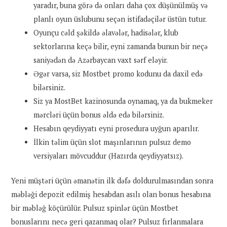
yaradır, buna görə də onları daha çox düşünülmüş və
planlı oyun üslubunu seçən istifadəçilər üstün tutur.
Oyunçu cəld şəkildə əlavələr, hadisələr, klub
sektorlarına keçə bilir, eyni zamanda bunun bir neçə
saniyədən də Azərbaycan vaxt sərf eləyir.
Əgər varsa, siz Mostbet promo kodunu da daxil edə
bilərsiniz.
Siz ya MostBet kazinosunda oynamaq, ya da bukmeker
mərcləri üçün bonus əldə edə bilərsiniz.
Hesabın qeydiyyatı eyni prosedura uyğun aparılır.
İlkin təlim üçün slot maşınlarının pulsuz demo
versiyaları mövcuddur (Hazırda qeydiyyatsız).
Yeni müştəri üçün əmanətin ilk dəfə doldurulmasından sonra
məbləği depozit edilmiş hesabdan asılı olan bonus hesabına
bir məbləğ köçürülür. Pulsuz spinlər üçün Mostbet
bonuslarını necə geri qazanmaq olar? Pulsuz fırlanmalara