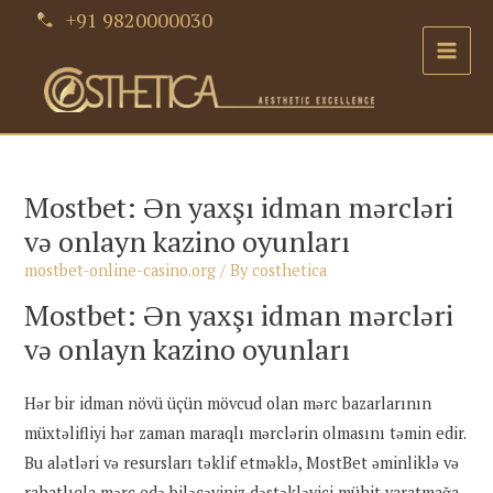
Skip
+91 9820000030
to
Main
content
Men
Mostbet: Ən yaxşı idman mərcləri
və onlayn kazino oyunları
mostbet-online-casino.org
/ By
costhetica
Mostbet: Ən yaxşı idman mərcləri
və onlayn kazino oyunları
Hər bir idman növü üçün mövcud olan mərc bazarlarının
müxtəlifliyi hər zaman maraqlı mərclərin olmasını təmin edir.
Bu alətləri və resursları təklif etməklə, MostBet əminliklə və
rahatlıqla mərc edə biləcəyiniz dəstəkləyici mühit yaratmağa