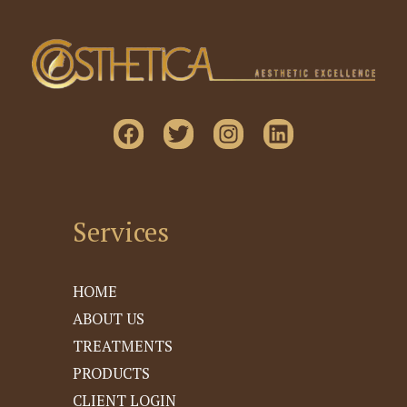
Services
HOME
ABOUT US
TREATMENTS
PRODUCTS
CLIENT LOGIN