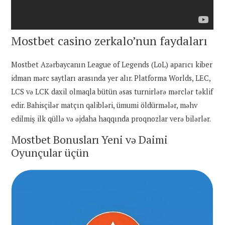
Mostbet casino zerkalo’nun faydaları
Mostbet Azərbaycanın League of Legends (LoL) aparıcı kiber
idman mərc saytları arasında yer alır. Platforma Worlds, LEC,
LCS və LCK daxil olmaqla bütün əsas turnirlərə mərclər təklif
edir. Bahisçilər matçın qalibləri, ümumi öldürmələr, məhv
edilmiş ilk qüllə və əjdaha haqqında proqnozlar verə bilərlər.
Mostbet Bonusları Yeni və Daimi
Oyunçular üçün