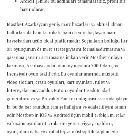
Ardıcıl şəkildə bu addımları tamamlasanız, profiliniz
hazır olacaq.
Mostbet Azərbaycan geniş mərc bazarları və aktual idman
tədbirləri ilə həm təcrübəli, həm də yeni başlayan mərc
həvəskarları üçün ideal platformadır. Seçimlərin bolluğu hər
bir oyunçunun öz mərc strategiyasını formalaşdırmasına və
qazanma şansını artırmasına imkan verir. Mostbet onlayn
kazinosu, Azərbaycandan olan oyunçulara 7000-dən çox
lisenziyalı oyun təklif edir. Bu oyunlar arasında müxtəlif
video slotları, crash oyunları, kart oyunları, rulet və
lotereyalar mövcuddur. Bütün oyunlar təsadüfi ədəd
generatoru və ya Provably Fair texnologiyası əsasında işləyir
ki, bu da hər raundun tam şəffaflığını və ədalətliliyini təmin
edir. Mostbet-in iOS və Android üçün mobil tətbiqi, mərclər
və kazino oyunları təcrübəsini yeni səviyyəyə qaldırır,
oyunçulara daha çox rahatlıq və müstəqillik təqdim edir.