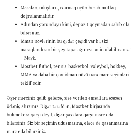
Məsələn, uduşları çıxarmaq üçün hesab mütləq
doğrulanmalıdır.
Adından göründüyü kimi, depozit qoymadan sahib ola
bilərsiniz.
İdman növlərinin bu qədər çeşidi var ki, sizi
maraqlandıran bir şey tapacağınıza əmin olabilirsiniz.”
– Mayk.
Mostbet futbol, tennis, basketbol, voleybol, hokkey,
MMA və daha bir çox idman növü üzrə mərc seçimləri
təklif edir.
Əgər mərciniz qalib gələrsə, sizə verilən əmsallara əsasən
ödəniş alırsınız. Digər tərəfdən, Mostbet birjasında
bukmekerə qarşı deyil, digər şəxslərə qarşı mərc edə
bilərsiniz. Siz bir seçimin uduzmasına, eləcə də qazanmasına
mərc edə bilərsiniz.