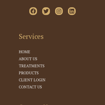
Services
HOME
ABOUT US
TREATMENTS
PRODUCTS
CLIENT LOGIN
CONTACT US