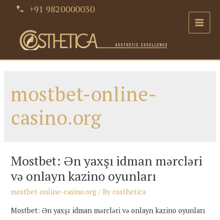
Skip
+91 9820000030
to
Main
content
Men
mostbet-online-
casino.org
Mostbet: Ən yaxşı idman mərcləri
və onlayn kazino oyunları
mostbet-online-casino.org
/ By
costhetica
Mostbet: Ən yaxşı idman mərcləri və onlayn kazino oyunları