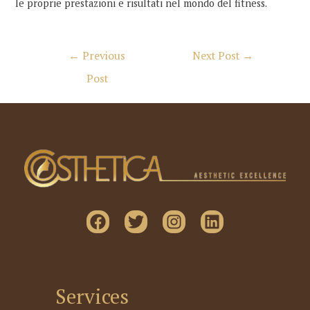
le proprie prestazioni e risultati nel mondo del fitness.
Post
←
Previous
Next Post
→
navigation
Post
Services