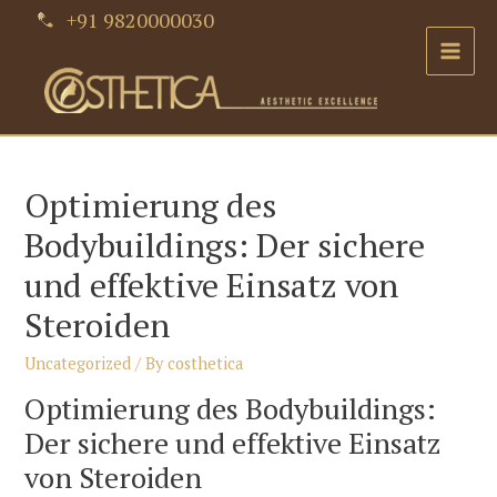
Skip
+91 9820000030
to
Main
content
Men
Optimierung des
Bodybuildings: Der sichere
und effektive Einsatz von
Steroiden
Uncategorized
/ By
costhetica
Optimierung des Bodybuildings:
Der sichere und effektive Einsatz
von Steroiden