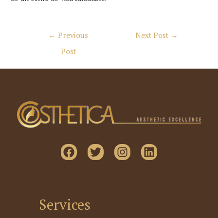
Post
←
Previous
Next Post
→
navigation
Post
Services