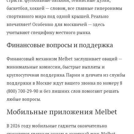
страсть: футбольные баталии, теннисные дуэли,
баскетбол, хоккей — словом, все главные гиперонимы
спортивного мира под одной крышей. Реально
впечатляет! Особенно для москвичей — здесь
учитывают специфику местного рынка.
Финансовые вопросы и поддержка
Финансовый механизм Melbet заслушивает оваций —
минимальные комиссии, быстрые выплаты и
круглосуточная поддержка. Парни и девчата из службы
поддержки в Москве ждут вашего звонка по номеру 8
(800) 700-29-90 и без лишних слов помогают решать
любые вопросы.
Мобильные приложения Melbet
В 2026 году мобильные гаджеты окончательно
становятся главным окном в азартный мир. Melbet