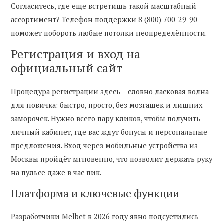
Согласитесь, где еще встретишь такой масштабный
ассортимент? Телефон поддержки 8 (800) 700-29-90
поможет побороть любые потолки неопределённости.
Регистрация и вход на
официальный сайт
Процедура регистрации здесь – словно ласковая волна
для новичка: быстро, просто, без мозгашек и лишних
заморочек. Нужно всего пару кликов, чтобы получить
личный кабинет, где вас ждут бонусы и персональные
предложения. Вход через мобильные устройства из
Москвы пройдёт мгновенно, что позволит держать руку
на пульсе даже в час пик.
Платформа и ключевые функции
Разработчики Melbet в 2026 году явно подсуетились —