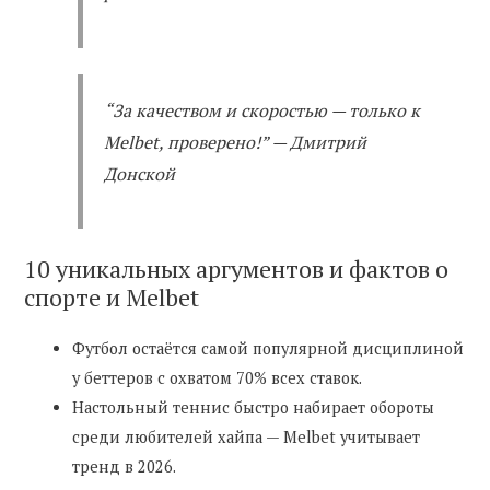
“За качеством и скоростью — только к
Melbet, проверено!” — Дмитрий
Донской
10 уникальных аргументов и фактов о
спорте и Melbet
Футбол остаётся самой популярной дисциплиной
у беттеров с охватом 70% всех ставок.
Настольный теннис быстро набирает обороты
среди любителей хайпа — Melbet учитывает
тренд в 2026.