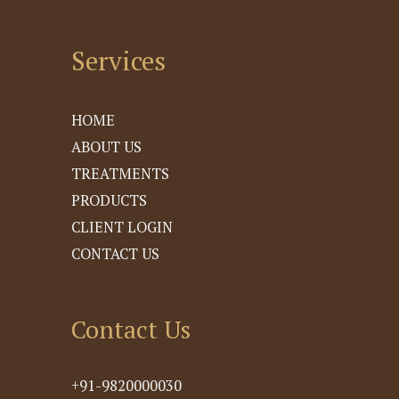
Services
HOME
ABOUT US
TREATMENTS
PRODUCTS
CLIENT LOGIN
CONTACT US
Contact Us
+91-9820000030