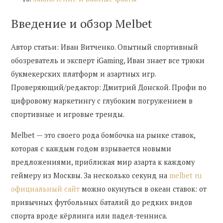
Введение и обзор Melbet
Автор статьи:
Иван Витченко
. Опытный спортивный
обозреватель и эксперт iGaming, Иван знает все трюки
букмекерских платформ и азартных игр.
Проверяющий/редактор:
Дмитрий Донской
. Профи по
цифровому маркетингу с глубоким погружением в
спортивные и игровые тренды.
Melbet — это своего рода бомбочка на рынке ставок,
которая с каждым годом взрывается новыми
предложениями, приближая мир азарта к каждому
геймеру из Москвы. За несколько секунд на
melbet ru
официальный сайт
можно окунуться в океан ставок: от
привычных футбольных баталий до редких видов
спорта вроде кёрлинга или падел-тенниса.