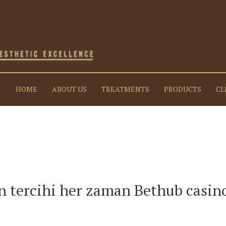
HOME
ABOUT US
TREATMENTS
PRODUCTS
CL
n tercihi her zaman Bethub casin