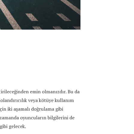
tirileceğinden emin olmanızdır. Bu da
olandırıcılık veya kötüye kullanım
çin iki aşamalı doğrulama gibi
 zamanda oyuncuların bilgilerini de
gibi gelecek.