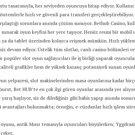
stu tasarımıyla, her seviyeden oyuncuya hitap ediyor. Kullanıc
yöntemlerle hızlı ve güvenli para transferi gerçekleştirebiliyor
arşılaştığı sorunlara anında çözüm sunuyor. Bethub Casino, ku
i sunarak oyun keyfini her yere taşıyor. Henüz resmi bir mobi
n ya da tablet üzerinden kolayca erişmek mümkün. Hızlı yükle
tisiz devam ediyor. Üstelik tüm slotlar, canlı casino bölümleri 
 popüler slot oyun sağlayıcıları ile iş birliği yaparak oyuncula
 kaliteli grafikler hem de yüksek kazanç potansiyeli sunan oyun
n yelpazesi, slot makinelerinden masa oyunlarına kadar birçok
urst, Bet HUB’te en çok ilgi gören oyunlar arasında yer alıyor
r yarış başlıyor, siz de dilediğiniz gibi bahis yapıp anında sonu
avantajları bulunmakta; örneğin, e-cüzdanlar hızlı işlem süre
.
oyunu, antik Mısır temasıyla oyuncuları büyülerken; Yggdrasil
 çeker.