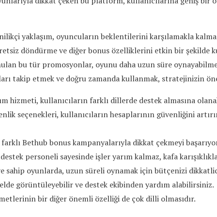
yunlarıyla dikkat çeken bu platform, kullanıcılarına geniş bir 
nilikçi yaklaşım, oyuncuların beklentilerini karşılamakla kalm
retsiz döndürme ve diğer bonus özelliklerini etkin bir şekilde
unulan bu tür promosyonlar, oyunu daha uzun süre oynayabilmen
sları takip etmek ve doğru zamanda kullanmak, stratejinizin öne
m hizmeti, kullanıcıların farklı dillerde destek almasına olana
nlik seçenekleri, kullanıcıların hesaplarının güvenliğini artır
 farklı Bethub bonus kampanyalarıyla dikkat çekmeyi başarıyor
n destek personeli sayesinde işler yarım kalmaz, kafa karışıklık
ye sahip oyunlarda, uzun süreli oynamak için bütçenizi dikkatli
lde görüntüleyebilir ve destek ekibinden yardım alabilirsiniz.
tlerinin bir diğer önemli özelliği de çok dilli olmasıdır.