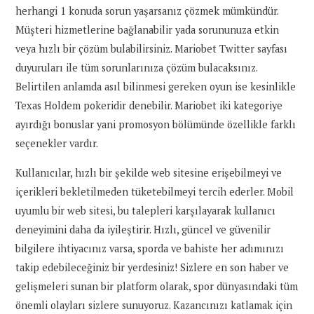
herhangi 1 konuda sorun yaşarsanız çözmek mümkündür.
Müşteri hizmetlerine bağlanabilir yada sorununuza etkin
veya hızlı bir çözüm bulabilirsiniz. Mariobet Twitter sayfası
duyuruları ile tüm sorunlarınıza çözüm bulacaksınız.
Belirtilen anlamda asıl bilinmesi gereken oyun ise kesinlikle
Texas Holdem pokeridir denebilir. Mariobet iki kategoriye
ayırdığı bonuslar yani promosyon bölümünde özellikle farklı
seçenekler vardır.
Kullanıcılar, hızlı bir şekilde web sitesine erişebilmeyi ve
içerikleri bekletilmeden tüketebilmeyi tercih ederler. Mobil
uyumlu bir web sitesi, bu talepleri karşılayarak kullanıcı
deneyimini daha da iyileştirir. Hızlı, güncel ve güvenilir
bilgilere ihtiyacınız varsa, sporda ve bahiste her adımınızı
takip edebileceğiniz bir yerdesiniz! Sizlere en son haber ve
gelişmeleri sunan bir platform olarak, spor dünyasındaki tüm
önemli olayları sizlere sunuyoruz. Kazancınızı katlamak için