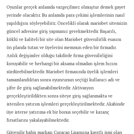
Oyunlar gerçek anlamda vazgeçilmez olmuştur demek gayet
yerinde olacaktır. Bu anlamda para çekimi işlemlerinin nasıl
yapıldığını söyleyebiliriz. Öncelikli olarak mariobet sitemizin
güncel adresine giriş yapmanız gerekmektedir. Başarılı,
köklü ve kaliteli bir site olan Mariobet güvenilirlik esasını
ön planda tutan ve üyelerini memnun eden bir firmadır.
Anlık değişimler olduğu takdirde firma güvenilirliğini
koruyabilir ve herhangi bir aksama olmadan işlem hızını
sürdürebilmektedir. Mariobet firmasında üyelik işlemleri
tamamlandıktan sonra oyuncunun seçtiği kullanıcı adı ve
şifre ile giriş sağlanabilmektedir. Aktivasyon
gerçekleştirildikten sonra siteye giriş sağlanmakta ve
istenilen yatırım işlemleri gerçekleştirilmektedir. Akabinde
üye isterse yatırıma ek bir bonus seçebilir ve kazanç
fırsatlarını yakalayabilmektedir.
Güvenilir bahis markası Curaçao Lisansına kayıtlı ismi olan