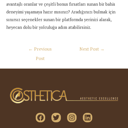
avantajlı oranlar ve çeşitli bonus fırsatları sunan bir bahis
deneyimi yaşamaya hazır mısınız? Aradığınızı bulmak için
sınırsız seçenekler sunan bir platformda yerinizi alarak,
heyecan dolu bir yolculuğa adım atabilirsiniz.
Post
←
Previous
Next Post
→
navigation
Post