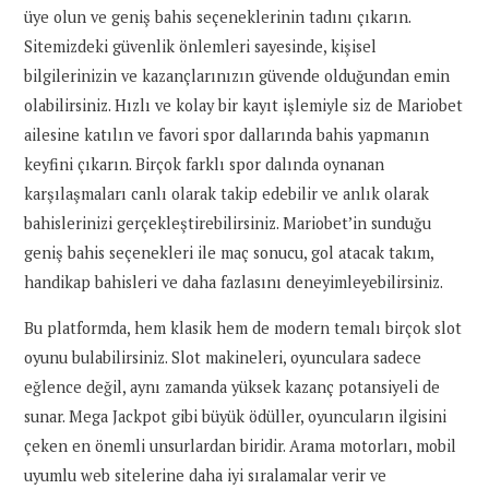
üye olun ve geniş bahis seçeneklerinin tadını çıkarın.
Sitemizdeki güvenlik önlemleri sayesinde, kişisel
bilgilerinizin ve kazançlarınızın güvende olduğundan emin
olabilirsiniz. Hızlı ve kolay bir kayıt işlemiyle siz de Mariobet
ailesine katılın ve favori spor dallarında bahis yapmanın
keyfini çıkarın. Birçok farklı spor dalında oynanan
karşılaşmaları canlı olarak takip edebilir ve anlık olarak
bahislerinizi gerçekleştirebilirsiniz. Mariobet’in sunduğu
geniş bahis seçenekleri ile maç sonucu, gol atacak takım,
handikap bahisleri ve daha fazlasını deneyimleyebilirsiniz.
Bu platformda, hem klasik hem de modern temalı birçok slot
oyunu bulabilirsiniz. Slot makineleri, oyunculara sadece
eğlence değil, aynı zamanda yüksek kazanç potansiyeli de
sunar. Mega Jackpot gibi büyük ödüller, oyuncuların ilgisini
çeken en önemli unsurlardan biridir. Arama motorları, mobil
uyumlu web sitelerine daha iyi sıralamalar verir ve