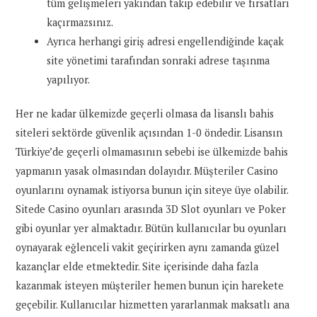
tüm gelişmeleri yakından takip edebilir ve fırsatları
kaçırmazsınız.
Ayrıca herhangi giriş adresi engellendiğinde kaçak
site yönetimi tarafından sonraki adrese taşınma
yapılıyor.
Her ne kadar ülkemizde geçerli olmasa da lisanslı bahis
siteleri sektörde güvenlik açısından 1-0 öndedir. Lisansın
Türkiye’de geçerli olmamasının sebebi ise ülkemizde bahis
yapmanın yasak olmasından dolayıdır. Müşteriler Casino
oyunlarını oynamak istiyorsa bunun için siteye üye olabilir.
Sitede Casino oyunları arasında 3D Slot oyunları ve Poker
gibi oyunlar yer almaktadır. Bütün kullanıcılar bu oyunları
oynayarak eğlenceli vakit geçirirken aynı zamanda güzel
kazançlar elde etmektedir. Site içerisinde daha fazla
kazanmak isteyen müşteriler hemen bunun için harekete
geçebilir. Kullanıcılar hizmetten yararlanmak maksatlı ana