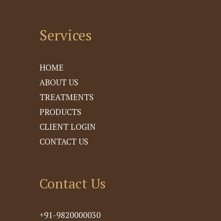
Services
HOME
ABOUT US
TREATMENTS
PRODUCTS
CLIENT LOGIN
CONTACT US
Contact Us
+91-9820000030