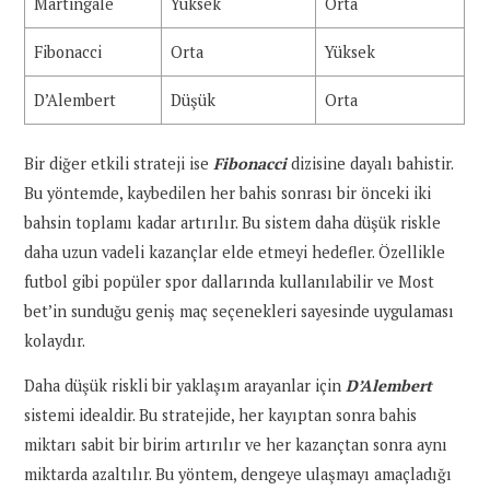
Martingale
Yüksek
Orta
Fibonacci
Orta
Yüksek
D’Alembert
Düşük
Orta
Bir diğer etkili strateji ise
Fibonacci
dizisine dayalı bahistir.
Bu yöntemde, kaybedilen her bahis sonrası bir önceki iki
bahsin toplamı kadar artırılır. Bu sistem daha düşük riskle
daha uzun vadeli kazançlar elde etmeyi hedefler. Özellikle
futbol gibi popüler spor dallarında kullanılabilir ve Most
bet’in sunduğu geniş maç seçenekleri sayesinde uygulaması
kolaydır.
Daha düşük riskli bir yaklaşım arayanlar için
D’Alembert
sistemi idealdir. Bu stratejide, her kayıptan sonra bahis
miktarı sabit bir birim artırılır ve her kazançtan sonra aynı
miktarda azaltılır. Bu yöntem, dengeye ulaşmayı amaçladığı