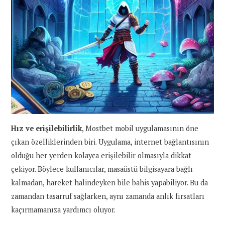
Hız ve erişilebilirlik
, Mostbet mobil uygulamasının öne
çıkan özelliklerinden biri. Uygulama, internet bağlantısının
olduğu her yerden kolayca erişilebilir olmasıyla dikkat
çekiyor. Böylece kullanıcılar, masaüstü bilgisayara bağlı
kalmadan, hareket halindeyken bile bahis yapabiliyor. Bu da
zamandan tasarruf sağlarken, aynı zamanda anlık fırsatları
kaçırmamanıza yardımcı oluyor.