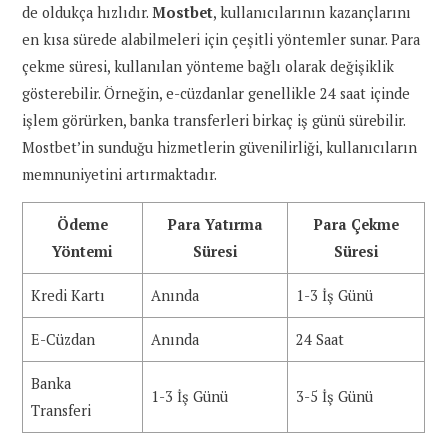
de oldukça hızlıdır.
Mostbet
, kullanıcılarının kazançlarını
en kısa sürede alabilmeleri için çeşitli yöntemler sunar. Para
çekme süresi, kullanılan yönteme bağlı olarak değişiklik
gösterebilir. Örneğin, e-cüzdanlar genellikle 24 saat içinde
işlem görürken, banka transferleri birkaç iş günü sürebilir.
Mostbet’in sunduğu hizmetlerin güvenilirliği, kullanıcıların
memnuniyetini artırmaktadır.
Ödeme
Para Yatırma
Para Çekme
Yöntemi
Süresi
Süresi
Kredi Kartı
Anında
1-3 İş Günü
E-Cüzdan
Anında
24 Saat
Banka
1-3 İş Günü
3-5 İş Günü
Transferi