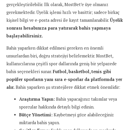
gerçekleştirilebilir. İlk olarak, MostBet’e üye olmanız
gerekmektedir. Üyelik işlemi hızlı ve basittir; sadece birkaç
kişisel bilgi ve e-posta adresi ile kayıt tamamlanabilir.
Üyelik
sonrası hesabınıza para yatırarak bahis yapmaya
başlayabilirsiniz.
Bahis yaparken dikkat edilmesi gereken en önemli
unsurlardan biri, doğru stratejiyi belirlemektir. MostBet,
kullanıcılarına çeşitli spor dallarında geniş bir yelpazede
bahis seçenekleri sunar.
Futbol, basketbol, tenis gibi
popüler sporların yanı sıra e-sporlar da platformda yer
alır.
Bahis yaparken şu stratejilere dikkat etmek önemlidir:
Araştırma Yapın:
Bahis yapacağınız takımlar veya
sporcular hakkında detaylı bilgi edinin.
Bütçe Yönetimi:
Kaybetmeyi göze alabileceğiniz
miktarda bahis yapın.