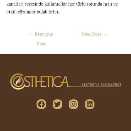
kanalları sayesinde kullanıcılar her türlü sorunda hızlı ve
etkili çözümler bulabilirler.
Post
←
Previous
Next Post
→
navigation
Post