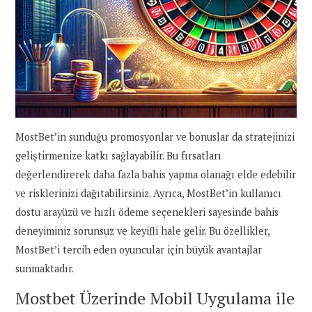
MostBet’in sunduğu promosyonlar ve bonuslar da stratejinizi
geliştirmenize katkı sağlayabilir. Bu fırsatları
değerlendirerek daha fazla bahis yapma olanağı elde edebilir
ve risklerinizi dağıtabilirsiniz. Ayrıca, MostBet’in kullanıcı
dostu arayüzü ve hızlı ödeme seçenekleri sayesinde bahis
deneyiminiz sorunsuz ve keyifli hale gelir. Bu özellikler,
MostBet’i tercih eden oyuncular için büyük avantajlar
sunmaktadır.
Mostbet Üzerinde Mobil Uygulama ile