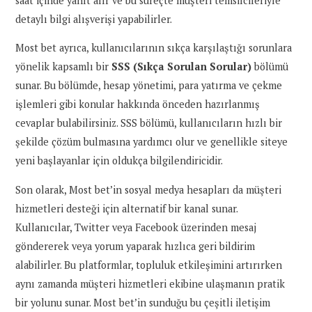
saat içinde yanıt alır ve bu süreçte müşteri temsilcileriyle
detaylı bilgi alışverişi yapabilirler.
Most bet ayrıca, kullanıcılarının sıkça karşılaştığı sorunlara
yönelik kapsamlı bir
SSS (Sıkça Sorulan Sorular)
bölümü
sunar. Bu bölümde, hesap yönetimi, para yatırma ve çekme
işlemleri gibi konular hakkında önceden hazırlanmış
cevaplar bulabilirsiniz. SSS bölümü, kullanıcıların hızlı bir
şekilde çözüm bulmasına yardımcı olur ve genellikle siteye
yeni başlayanlar için oldukça bilgilendiricidir.
Son olarak, Most bet’in sosyal medya hesapları da müşteri
hizmetleri desteği için alternatif bir kanal sunar.
Kullanıcılar, Twitter veya Facebook üzerinden mesaj
göndererek veya yorum yaparak hızlıca geri bildirim
alabilirler. Bu platformlar, topluluk etkileşimini artırırken
aynı zamanda müşteri hizmetleri ekibine ulaşmanın pratik
bir yolunu sunar. Most bet’in sunduğu bu çeşitli iletişim