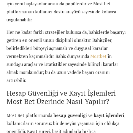
için yeni başlayanlar arasında popülerdir ve Most bet
platformunun kullanıcı dostu arayüzü sayesinde kolayca
uygulanabilir.
Her ne kadar farklı stratejiler bulunsa da, bahislerde başarıyı
getiren en önemli unsur disiplinli olmaktır. Bahisçiler,
belirledikleri bütçeyi aşmamalı ve duygusal kararlar
vermekten kaçınmalıdır. Bahis dünyasında
Mostbet
‘in
sunduğu araçlar ve istatistikler sayesinde bilinçli kararlar
almak mümkündür; bu da uzun vadede başarı oranını
artırabilir.
Hesap Güvenliği ve Kayıt İşlemleri
Most Bet Üzerinde Nasıl Yapılır?
Most Bet platformunda
hesap güvenliği
ve
kayıt işlemleri
,
kullanıcıların sorunsuz bir deneyim yaşaması için oldukça
önemlidir. Kayıt süreci, basit adımlarla hızlıca