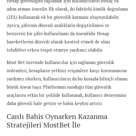
Hesap güvenliğini sağlamak için kullanıcıların birkaç ek
adım atması önerilir. İlk olarak, iki faktörlü kimlik doğrulama
(2FA) kullanarak ek bir güvenlik katmanı oluşturulabilir.
Ayrıca, şifrenin düzenli aralıklarla değiştirilmesi ve
benzersiz bir şifre kullanılması da önemlidir. Hesap
hareketlerini düzenli olarak kontrol etmek de olası
tehditleri erken tespit etmeye yardımcı olabilir.
Most Bet üzerinde kullanıcılar için sağlanan güvenlik
önlemleri, hesapların yetkisiz erişimlere karşı korunmasına
yardımcı olurken, kullanıcıların da bu konuda bilinçli olması
büyük önem taşır. Platformun sunduğu tüm güvenlik
araçlarını etkin bir şekilde kullanmak, kullanıcı deneyimini
daha güvenli hale getirir ve bahis keyfini artırır.
Canlı Bahis Oynarken Kazanma
Stratejileri MostBet İle